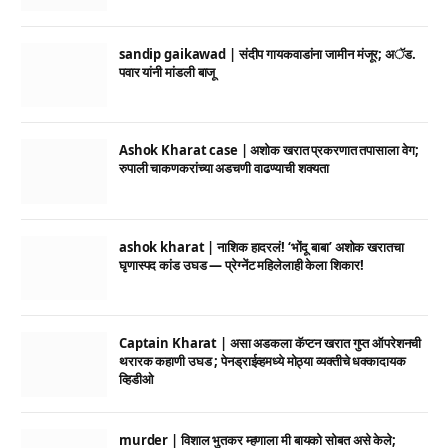
sandip gaikawad | संदीप गायकवाडांना जामीन मंजूर; अॅड.
पवार यांनी मांडली बाजू
Ashok Kharat case | अशोक खरात प्रकरणात तपासाला वेग;
रुपाली चाकणकरांच्या अडचणी वाढण्याची शक्यता
ashok kharat | नाशिक हादरलं! ‘भोंदू बाबा’ अशोक खरातचा
घृणास्पद कांड उघड — प्रेग्नेंट महिलेलाही केला शिकार!
Captain Kharat | असा अडकला कॅप्टन खरात गुप्त ऑपरेशनची
थरारक कहाणी उघड ; पेनड्राईव्हमध्ये मोठ्या व्यक्तीचे धक्कादायक
व्हिडीओ
murder | विशाल भुतकर म्हणाला मी बायको सोबत असे केले;