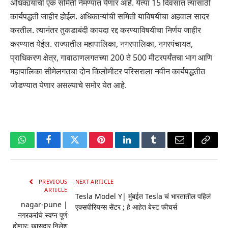
अधिकार्‍यांची एक समिती नेमण्यात येणार आहे. येत्या 15 दिवसात त्यासाठी
कार्यपद्धती जाहीर होईल. अधिकाऱ्यांची समिती याविषयीचा अहवाल सादर
करतील. त्यानंतर तुकडाबंदी कायदा रद्द करण्याविषयीचा निर्णय जाहीर
करण्यात येईल. राज्यातील महापालिका, नगरपालिका, नगरपंचायत,
प्राधिकरण क्षेत्र, गावाठाणलगतच्या 200 ते 500 मीटरपर्यंतचा भाग आणि
महापालिका सीमेलगतचा दोन किलोमीटर परिसराला नवीन कार्यपद्धतीत
जोडण्यात येणार असल्याचे समोर येत आहे.
WhatsApp
Facebook
Twitter
Pinterest
LinkedIn
Tumblr
Email
Copy
Link
PREVIOUS
NEXT ARTICLE
ARTICLE
Tesla Model Y| मुंबईत Tesla चं भारतातील पहिलं
nagar-pune |
एक्सपीरियन्स सेंटर ; हे आहेत बेस्ट फीचर्स
नगरकरांचे स्वप्न पूर्ण
होणार; खासदार निलेश