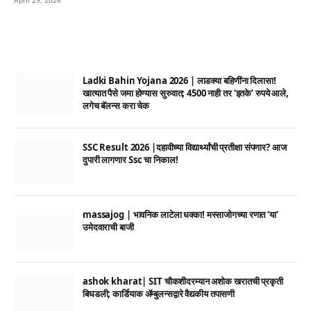
Ladki Bahin Yojana 2026 | लाडक्या बहिणींना दिलासा!
खात्यात पैसे जमा होण्यास सुरुवात; 4500 नाही तर ‘इतके’ रुपये आले,
लगेच बॅलन्स करा चेक
SSC Result 2026 |दहावीच्या विद्यार्थ्यांची प्रतीक्षा संपणार? आज
दुपारी लागणार Ssc चा निकाल!
massajog | भावनिक लाटेला धक्का! मस्साजोगच्या रणात ‘या’
उमेदवाराची बाजी
ashok kharat| SIT चौकशीदरम्यान अशोक खरातची प्रकृती
बिघडली; कार्डियाक ॲम्बुलन्सद्वारे वैद्यकीय तपासणी