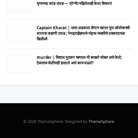
घृणास्पद कांड उघड — प्रेग्नेंट महिलेलाही केला शिकार!
Captain Kharat | असा अडकला कॅप्टन खरात गुप्त ऑपरेशनची
थरारक कहाणी उघड ; पेनड्राईव्हमध्ये मोठ्या व्यक्तीचे धक्कादायक
व्हिडीओ
murder | विशाल भुतकर म्हणाला मी बायको सोबत असे केले;
ऐकताच पोलीसही हादरले असं काय घडलं?
© 2026 ThemeSphere. Designed by
ThemeSphere
.