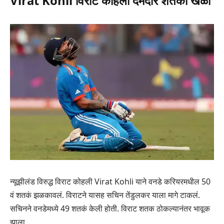
Virat Kohli विराट कोहली दमदार शतकी खेळी
न्यूझीलंड विरुद्ध विराट कोहली Virat Kohli याने वनडे करियरमधील 50
वं शतकं झळकावलं. विराटने यासह सचिन तेंडुलकर याला मागे टाकलं.
सचिनने वनडेमध्ये 49 शतकं केली होती. विराट शतक ठोकल्यानंतर भावूक
झाला.