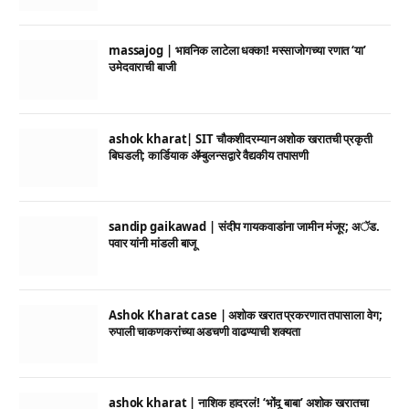
massajog | भावनिक लाटेला धक्का! मस्साजोगच्या रणात ‘या’
उमेदवाराची बाजी
ashok kharat| SIT चौकशीदरम्यान अशोक खरातची प्रकृती
बिघडली; कार्डियाक ॲम्बुलन्सद्वारे वैद्यकीय तपासणी
sandip gaikawad | संदीप गायकवाडांना जामीन मंजूर; अॅड.
पवार यांनी मांडली बाजू
Ashok Kharat case | अशोक खरात प्रकरणात तपासाला वेग;
रुपाली चाकणकरांच्या अडचणी वाढण्याची शक्यता
ashok kharat | नाशिक हादरलं! ‘भोंदू बाबा’ अशोक खरातचा