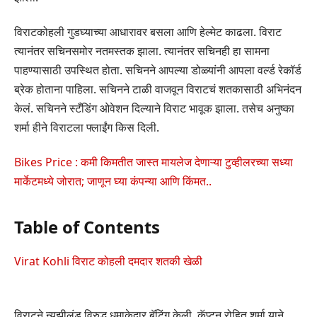
विराटकोहली गुडघ्याच्या आधारावर बसला आणि हेल्मेट काढला. विराट
त्यानंतर सचिनसमोर नतमस्तक झाला. त्यानंतर सचिनही हा सामना
पाहण्यासाठी उपस्थित होता. सचिनने आपल्या डोळ्यांनी आपला वर्ल्ड रेकॉर्ड
ब्रेक होताना पाहिला. सचिनने टाळी वाजवून विराटचं शतकासाठी अभिनंदन
केलं. सचिनने स्टँडिंग ओवेशन दिल्याने विराट भावूक झाला. तसेच अनुष्का
शर्मा हीने विराटला फ्लाईंग किस दिली.
Bikes Price : कमी किमतीत जास्त मायलेज देणाऱ्या टुव्हीलरच्या सध्या
मार्केटमध्ये जोरात; जाणून घ्या कंपन्या आणि किंमत..
Table of Contents
Virat Kohli विराट कोहली दमदार शतकी खेळी
विराटने न्यूझीलंड विरुद्ध धमाकेदार बॅटिंग केली. कॅप्टन रोहित शर्मा याने