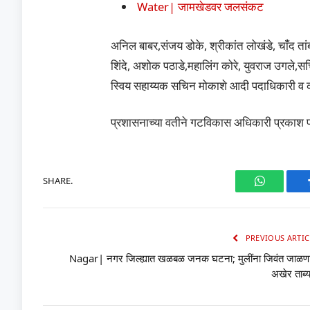
Water| जामखेडवर जलसंकट
अनिल बाबर,संजय डोके, श्रीकांत लोखंडे, चांँद त
शिंदे, अशोक पठाडे,महालिंग कोरे, युवराज उगले,स
स्विय सहाय्यक सचिन मोकाशे आदी पदाधिकारी व कार्य
प्रशासनाच्या वतीने गटविकास अधिकारी प्रकाश पोळ
SHARE.
WhatsAp
PREVIOUS ARTIC
Nagar| नगर जिल्ह्यात खळबळ जनक घटना; मुलींना जिवंत जाळणा
अखेर ताब्