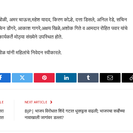
ांबोळी, अमर चाऊस,महेश यादव, किरण कोल्हे, दत्ता डिसले, अनिल रेडे, सचिन
चिन डोंगरे, आकाश गागरे,अक्षय खिळे,अशोक गिते व आमदार रोहित पवार यांचे
कर्ते मोठ्या संख्येने उपस्थित होते.
 यांनी महिलांचे निवेदन स्वीकारले.
p
Facebook
Twitter
Pinterest
LinkedIn
Tumblr
Email
LE
NEXT ARTICLE
रा
BJP| भाजप विरोधात शिंदे गटात धुसफूस वाढली; भाजपचा सर्व्हेच्या
यात
नावाखाली जागांवर डल्ला?