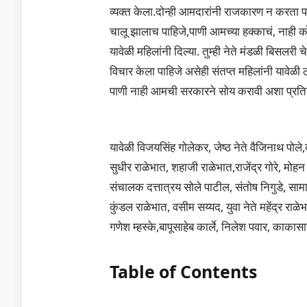
व्यक्त केला.दोन्ही आमदारांनी राजकारण न करता पा
चालू झालाच पाहिजे,पाणी आमच्या हक्काचं, नाही को
यावेळी महिलांनी दिल्या. तुम्ही नेते मंडळी बिसलरी
विचार केला पाहिजे असेही संतप्त महिलांनी यावे
पाणी नाही आमची सरकारने सोय करावी अशा प्रतिक्र
यावेळी विजयसिंह गोलेकर, जेष्ठ नेते वैजिनाथ पोले,द
सुधीर राळेभात, शहाजी राळेभात,राजेंद्र गोरे, मो
संचालक दत्तात्रय सोले पाटील, संतोष निगुडे, सामाज
कुंडल राळेभात, वसीम सय्यद, युवा नेते महेंद्र राळ
गणेश म्हस्के,बापूसाहेब कार्ले, निलेश पवार, काक
Table of Contents