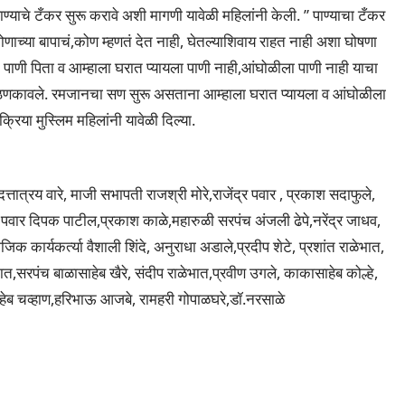
ण्याचे टँकर सुरू करावे अशी मागणी यावेळी महिलांनी केली. ” पाण्याचा टँकर
णाच्या बापाचं,कोण म्हणतं देत नाही, घेतल्याशिवाय राहत नाही अशा घोषणा
 चे पाणी पिता व आम्हाला घरात प्यायला पाणी नाही,आंघोळीला पाणी नाही याचा
ळी ठणकावले. रमजानचा सण सुरू असताना आम्हाला घरात प्यायला व आंघोळीला
िया मुस्लिम महिलांनी यावेळी दिल्या.
त्तात्रय वारे, माजी सभापती राजश्री मोरे,राजेंद्र पवार , प्रकाश सदाफुले,
हन पवार दिपक पाटील,प्रकाश काळे,महारुळी सरपंच अंजली ढेपे,नरेंद्र जाधव,
िक कार्यकर्त्या वैशाली शिंदे, अनुराधा अडाले,प्रदीप शेटे, प्रशांत राळेभात,
ेभात,सरपंच बाळासाहेब खैरे, संदीप राळेभात,प्रवीण उगले, काकासाहेब कोल्हे,
ासाहेब चव्हाण,हरिभाऊ आजबे, रामहरी गोपाळघरे,डॉ.नरसाळे