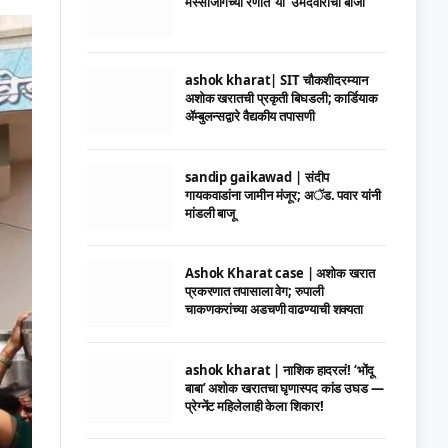
मस्साजोगच्या रणात ‘या’ उमेदवाराची बाजी
ashok kharat| SIT चौकशीदरम्यान
अशोक खरातची प्रकृती बिघडली; कार्डियाक
ॲम्बुलन्सद्वारे वैद्यकीय तपासणी
sandip gaikawad | संदीप
गायकवाडांना जामीन मंजूर; अॅड. पवार यांनी
मांडली बाजू
Ashok Kharat case | अशोक खरात
प्रकरणात तपासाला वेग; रुपाली
चाकणकरांच्या अडचणी वाढण्याची शक्यता
ashok kharat | नाशिक हादरलं! ‘भोंदू
बाबा’ अशोक खरातचा घृणास्पद कांड उघड —
प्रेग्नेंट महिलेलाही केला शिकार!