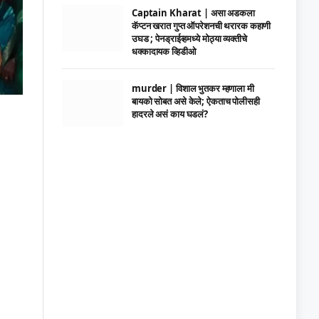
Captain Kharat | असा अडकला
कॅप्टन खरात गुप्त ऑपरेशनची थरारक कहाणी
उघड ; पेनड्राईव्हमध्ये मोठ्या व्यक्तीचे
धक्कादायक व्हिडीओ
murder | विशाल भुतकर म्हणाला मी
बायको सोबत असे केले; ऐकताच पोलीसही
हादरले असं काय घडलं?