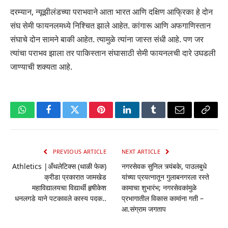
दरम्यान, न्यूझीलंडच्या पराभवाने आता भारत आणि दक्षिण आफ्रिका हे दोन
संघ सेमी फायनलमध्ये निश्चित झाले आहेत. कांगारू आणि अफगाणिस्तान
संघाचे दोन सामने बाकी आहेत. त्यामुळे त्यांना जास्त संधी आहे. पण जर
त्यांचा पराभव झाला तर पाकिस्तान संघासाठी सेमी फायनलची दारे उघडली
जाण्याची शक्यता आहे.
WhatsApp
Facebook
Twitter
Pinterest
LinkedIn
Tumblr
Email
Copy
Link
PREVIOUS ARTICLE
NEXT ARTICLE
Athletics |अँथलेटिक्स (थाळी फेक)
नगरसेवक सुनिल त्र्यंबके, पाउलबुधे
क्रीडा प्रकारात जामखेड
यांच्या प्रयत्नातून गुलाबनगरला रस्ते
महाविद्यालयचा विद्यार्थी हृषीकेश
कामाचा शुभारंभ; नगरसेवकांमुळे
धनलगडे याने पटकावले कास्य पदक..
प्रभागातील विकास कामांना गती –
आ.संग्राम जगताप