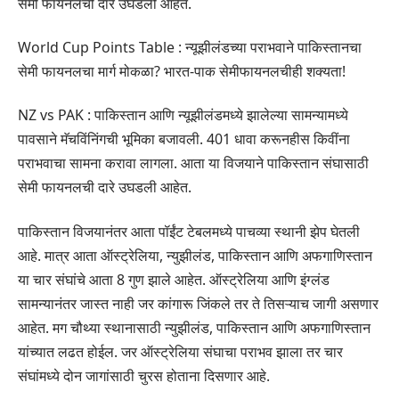
सेमी फायनलची दारे उघडली आहेत.
World Cup Points Table : न्यूझीलंडच्या पराभवाने पाकिस्तानचा
सेमी फायनलचा मार्ग मोकळा? भारत-पाक सेमीफायनलचीही शक्यता!
NZ vs PAK : पाकिस्तान आणि न्यूझीलंडमध्ये झालेल्या सामन्यामध्ये
पावसाने मॅचविंनिंगची भूमिका बजावली. 401 धावा करूनहीस किवींना
पराभवाचा सामना करावा लागला. आता या विजयाने पाकिस्तान संघासाठी
सेमी फायनलची दारे उघडली आहेत.
पाकिस्तान विजयानंतर आता पॉईंट टेबलमध्ये पाचव्या स्थानी झेप घेतली
आहे. मात्र आता ऑस्ट्रेलिया, न्युझीलंड, पाकिस्तान आणि अफगाणिस्तान
या चार संघांचे आता 8 गुण झाले आहेत. ऑस्ट्रेलिया आणि इंग्लंड
सामन्यानंतर जास्त नाही जर कांगारू जिंकले तर ते तिसऱ्याच जागी असणार
आहेत. मग चौथ्या स्थानासाठी न्युझीलंड, पाकिस्तान आणि अफगाणिस्तान
यांच्यात लढत होईल. जर ऑस्ट्रेलिया संघाचा पराभव झाला तर चार
संघांमध्ये दोन जागांसाठी चुरस होताना दिसणार आहे.