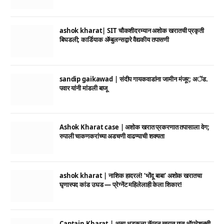
ashok kharat| SIT चौकशीदरम्यान अशोक खरातची प्रकृती
बिघडली; कार्डियाक ॲम्बुलन्सद्वारे वैद्यकीय तपासणी
sandip gaikawad | संदीप गायकवाडांना जामीन मंजूर; अॅड.
पवार यांनी मांडली बाजू
Ashok Kharat case | अशोक खरात प्रकरणात तपासाला वेग;
रुपाली चाकणकरांच्या अडचणी वाढण्याची शक्यता
ashok kharat | नाशिक हादरलं! ‘भोंदू बाबा’ अशोक खरातचा
घृणास्पद कांड उघड — प्रेग्नेंट महिलेलाही केला शिकार!
Captain Kharat | असा अडकला कॅप्टन खरात गुप्त ऑपरेशनची