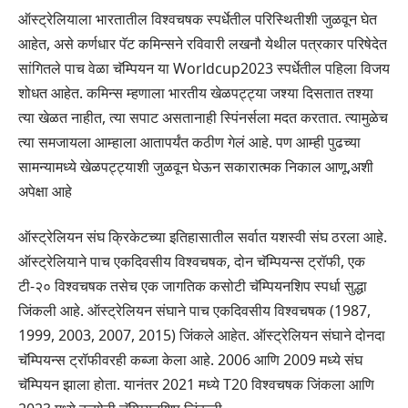
ऑस्ट्रेलियाला भारतातील विश्वचषक स्पर्धेतील परिस्थितीशी जुळवून घेत
आहेत, असे कर्णधार पॅट कमिन्सने रविवारी लखनौ येथील पत्रकार परिषेदेत
सांगितले पाच वेळा चॅम्पियन या Worldcup2023 स्पर्धेतील पहिला विजय
शोधत आहेत. कमिन्स म्हणाला भारतीय खेळपट्ट्या जश्या दिसतात तश्या
त्या खेळत नाहीत, त्या सपाट असतानाही स्पिंनर्सला मदत करतात. त्यामुळेच
त्या समजायला आम्हाला आतापर्यंत कठीण गेलं आहे. पण आम्ही पुढच्या
सामन्यामध्ये खेळपट्ट्याशी जुळवून घेऊन सकारात्मक निकाल आणू,अशी
अपेक्षा आहे
ऑस्ट्रेलियन संघ क्रिकेटच्या इतिहासातील सर्वात यशस्वी संघ ठरला आहे.
ऑस्ट्रेलियाने पाच एकदिवसीय विश्वचषक, दोन चॅम्पियन्स ट्रॉफी, एक
टी-२० विश्वचषक तसेच एक जागतिक कसोटी चॅम्पियनशिप स्पर्धा सुद्धा
जिंकली आहे. ऑस्ट्रेलियन संघाने पाच एकदिवसीय विश्वचषक (1987,
1999, 2003, 2007, 2015) जिंकले आहेत. ऑस्ट्रेलियन संघाने दोनदा
चॅम्पियन्स ट्रॉफीवरही कब्जा केला आहे. 2006 आणि 2009 मध्ये संघ
चॅम्पियन झाला होता. यानंतर 2021 मध्ये T20 विश्वचषक जिंकला आणि