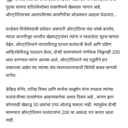
पुढचा सामना श्रीलंकेसोबत लखनौमध्ये खेळवला जाणार आहे.
ऑस्ट्रेलियाच्या आतापर्यंतच्या कामगिरीचा थोडक्यात आढावा घेऊयात…
वर्ल्डकप विजेतेपदाची दावेदार असणारी ऑस्ट्रेलिया यंदा संघर्ष करतेय,
त्याला कारणीभूत भारतीय खेळपट्ट्यांवर त्यांना न गवसलेला सूरच म्हणता
येईल. ऑस्ट्रेलियाने भारताविरुद्ध प्रथम फलंदाजी केली आणि दक्षिण
आफ्रिकेविरुद्ध पाठलाग केला, दोन्ही सामन्यांमध्ये नाणेफेक जिंकूनही 200
धावा करण्यात त्यांना अपयश आले. ऑस्ट्रेलियाने ज्या पद्धतीने हार
पत्करल्या आहेत त्या त्यांच्या संघ व्यवस्थापनासाठी चिंतेची बाबच म्हणावी
लागेल.
डेव्हिड वॉर्नर, स्टीव्ह स्मिथ आणि मार्नास लाबूशेन यांना वगळता त्यांच्या
फलंदाजीच्या प्रदर्शनात आक्रमकतेचा अभाव दिसत आहे , कारण इतर
कोणताही खेळाडू 30 धावांचा टप्पा ओलांडू शकला नाही. त्यामुळेच दोन्ही
सामन्यात ऑस्ट्रेलियन फलंदाजांना 200 चा आकडा पार करता आला
नाही.