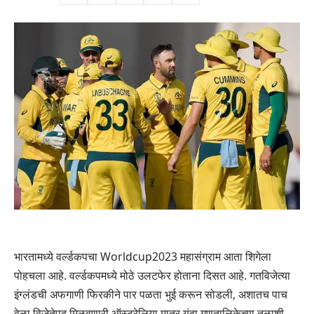
भारतामध्ये वर्ल्डकपचा Worldcup2023 महासंग्राम आता शिगेला
पोहचला आहे. वर्ल्डकपमध्ये मोठे उलटफेर होताना दिसत आहे. गतविजेत्या
इंग्लंडची अफगाणी फिरकीने पार पळता भुई करून सोडली, अशातच पाच
वेळा विजेतेपद मिळवणारी ऑस्ट्रेलिया मात्र यंदा गुणतालिकेच्या तळाशी