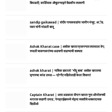
बिघडली; कार्डियाक ॲम्बुलन्सद्वारे वैद्यकीय तपासणी
sandip gaikawad | संदीप गायकवाडांना जामीन मंजूर; अॅड.
पवार यांनी मांडली बाजू
Ashok Kharat case | अशोक खरात प्रकरणात तपासाला वेग;
रुपाली चाकणकरांच्या अडचणी वाढण्याची शक्यता
ashok kharat | नाशिक हादरलं! ‘भोंदू बाबा’ अशोक खरातचा
घृणास्पद कांड उघड — प्रेग्नेंट महिलेलाही केला शिकार!
Captain Kharat | असा अडकला कॅप्टन खरात गुप्त ऑपरेशनची
थरारक कहाणी उघड ; पेनड्राईव्हमध्ये मोठ्या व्यक्तीचे धक्कादायक
व्हिडीओ