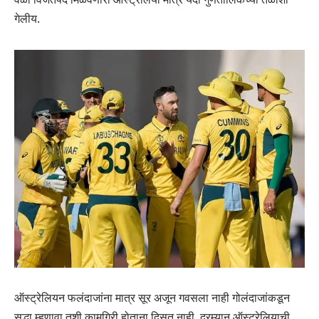
गेलीय.
ऑस्ट्रेलियन फलंदाजांना मात्र सूर अजून गवसला नाही गोलंदाजांकडून
सुद्धा म्हणावा तशी कामगिरी होताना दिसत नाही. दरम्यान ऑस्ट्रेलियाची