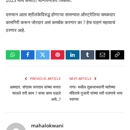
2023 मध्ये कसोटी चॅम्पियनशिप जिंकली.
दरम्यान आता श्रीलंकेविरुद्ध होणाऱ्या सामन्यात ऑस्ट्रेलिया चमकदार
कामगिरी करून जोरदार असं कमबॅक करणार का ? हेच पाहणं महत्वाचं
ठरणार आहे.
WhatsApp
Facebook
Twitter
Pinterest
LinkedIn
Tumblr
Email
Copy
Link
PREVIOUS ARTICLE
NEXT ARTICLE
आमदार. संग्राम जगताप यांच्या मनात
नगर- मधील तुळजाभवानी मातेच्या
चालले तरी काय ? वाचा काय घडले
मंदिराचे पुजारी यांच्या घरी पलंगाचे भव्य
असे..?
स्वागत
mahalokwani