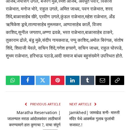
आजबे,जयसिंग उगले, बजरंग मुळे,रमेश आजबे, अवधुत पवार, विकास
राळेभात, मनोज भोरे, राहुल उगले, अमित जाधव, पवन राळेभात, शरद
शिंदे,बाळासाहेब खैरे, प्रवीण उगले,कुंडल राळेभात,महेश राळेभात, अँड
ऋषिकेश डूचे,तात्यासाहेब मुरूमकर, आप्पासाहेब कार्ले, विजय
काशिद,सुनील जगताप,अण्णा ढवळे, भरत राळेभात,बाळासाहेब ठाकरे,
तुकाराम ढोले, बंडु मुळे,संदीप गायकवाड, पप्पु काशिद,अमोल बिरंगळ, संतोष
शिंदे, शिवाजी येवले, सचिन शिंदे,गणेश हगवणे, सचिन जाधव, राहुल घोरपडे,
शुभम राळेभात, हरिभाऊ पठाडे,आदी समाज बांधव बहुसंख्येने उपस्थित होते.
WhatsApp
Facebook
Twitter
Pinterest
LinkedIn
Tumblr
Email
Copy
Link
PREVIOUS ARTICLE
NEXT ARTICLE
Maratha Reservation |
Jamkhed| जामखेड शनी- मारुती
जालन्यात मराठा आंदोलकांवर लाठीचार्ज
मंदिर येथे आकर्षक गुलाब फुलांची
करण्यामागे हात कुणाचा ?, वाचा संपूर्ण
सजावट.!