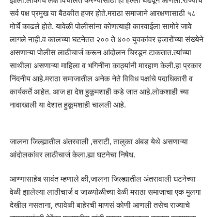
झाली.लोकांचे लक्ष विचलित करण्यासाठी हा हल्ला घडवून आणला.राज्याचे
सर्व पक्ष प्रमुख या बैठकीत हजर होते.मराठा समाजाने आरक्षणासाठी ५८
मोर्चे काढले होते. यावेळी पोलीसांना कोणत्याही कारवाईला सामोरे जावे
लागले नाही.व कालच्या घटनेतत २०० ते ४०० युवकांवर हजारोंच्या संख्येने
असणाऱ्या पोलीस लाठीचार्ज करून आंदोलन चिरडून टाकतात.त्यांच्या
साथीला असणाऱ्या माहिला व भगिनींना काठ्यांनी मारहाण केली.हा प्रकार
निंदनीय आहे.मराठा समाजातील अनेक नेते विविध पक्षांचे पदाधिकारी व
कार्यकर्ते आहेत. आज हा देश हुकूमशाही कडे जात आहे.लोकशाही च्या
नावाखाली या देशात हुकूमशाही चालली आहे.
जालना जिल्ह्यातील अंतरवाली ,सराटी, तालुका अंबड येथे असणाऱ्या
आंदोलकांवर लाठीचार्ज केला.ह्या घटनेचा निषेध.
आण्णासाहेब सावंत म्हणाले की,जालना जिल्ह्यातील अंतरावाली घटनेच्या
वेळी झालेल्या लाठीचार्ज व जाळपोळीच्या वेळी मराठा समाजाचा एक मुलगा
देखील नसताना, त्यावेळी बाहेरची माणसं कोणी आणली तसेच राज्याचे