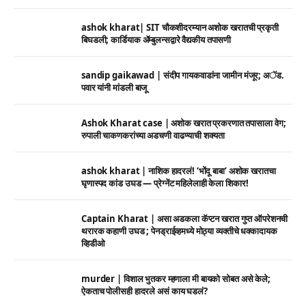
ashok kharat| SIT चौकशीदरम्यान अशोक खरातची प्रकृती
बिघडली; कार्डियाक ॲम्बुलन्सद्वारे वैद्यकीय तपासणी
sandip gaikawad | संदीप गायकवाडांना जामीन मंजूर; अॅड.
पवार यांनी मांडली बाजू
Ashok Kharat case | अशोक खरात प्रकरणात तपासाला वेग;
रुपाली चाकणकरांच्या अडचणी वाढण्याची शक्यता
ashok kharat | नाशिक हादरलं! ‘भोंदू बाबा’ अशोक खरातचा
घृणास्पद कांड उघड — प्रेग्नेंट महिलेलाही केला शिकार!
Captain Kharat | असा अडकला कॅप्टन खरात गुप्त ऑपरेशनची
थरारक कहाणी उघड ; पेनड्राईव्हमध्ये मोठ्या व्यक्तीचे धक्कादायक
व्हिडीओ
murder | विशाल भुतकर म्हणाला मी बायको सोबत असे केले;
ऐकताच पोलीसही हादरले असं काय घडलं?