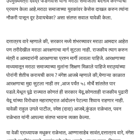
उपमुख्यमंत्री देवेंद्र फडणवीस यांनी मराठा समाजाला बदनाम करण्याचा
प्रयत्न केला आहे.मराठा समाजाच्या युवकांवर केसेस दाखल करुन त्यांना
नौकरी पासून दूर ठेवायचेका? असा संतप्त सवाल यावेळी केला.
दत्तात्रय वारे म्हणाले की, सरकार मध्ये शंभरच्यावर मराठा आमदार आहेत
पण तरीदेखील मराठा आरक्षणाचा मार्ग सुटला नाही. राजकीय त्याग करुन
मंत्री व आमदारांनी आरक्षणाचा प्रश्न मार्गी लावला पाहिजे. आरक्षणाच्या
माध्यमातून मराठा समाज्याच्या मुलांना शिक्षण मिळाले पाहिजे मराठ्यांच्या
पोरांनी शेतीच करायची काय ? मंगेश आजबे म्हणाले की,येणाऱ्या काळात
आरक्षणाचा मुद्दा सुटला नाही तर ,आज पर्यंत ५८ मोर्चे शांततेत पार
पडले.येथून पूढे राज्यात कोणतं ही सरकार येवू,कोणताही राजकीय पुढारी
येवू यांच्या विरोधात महाराष्ट्रात आंदोलन पेटल्या शिवाय राहणार नाही.
यावेळी राहुल उगले पाटील, रमेश (दादा) आजबे,कुंडल राळेभात, पवन
राळेभात यांनी आपल्या संतप्त भावना व्यक्त केल्या.
या वेळी प्राध्यापक मधुकर राळेभात, आण्णासाहेब सावंत,दत्तात्रय वारे, मंगेश