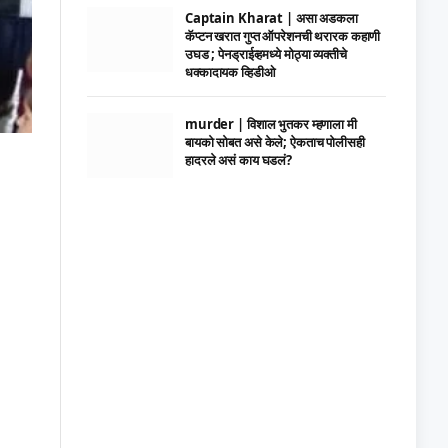
Captain Kharat | असा अडकला
कॅप्टन खरात गुप्त ऑपरेशनची थरारक कहाणी
उघड ; पेनड्राईव्हमध्ये मोठ्या व्यक्तीचे
धक्कादायक व्हिडीओ
murder | विशाल भुतकर म्हणाला मी
बायको सोबत असे केले; ऐकताच पोलीसही
हादरले असं काय घडलं?