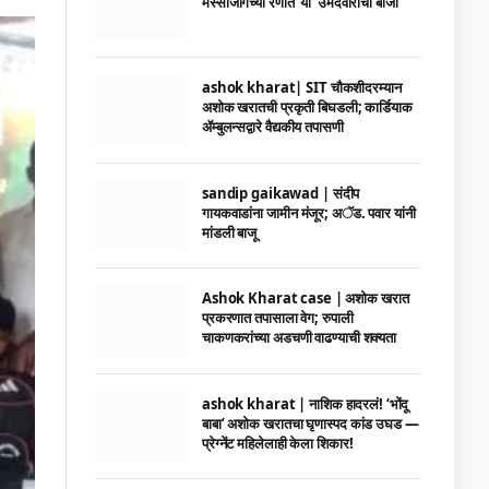
मस्साजोगच्या रणात ‘या’ उमेदवाराची बाजी
ashok kharat| SIT चौकशीदरम्यान
अशोक खरातची प्रकृती बिघडली; कार्डियाक
ॲम्बुलन्सद्वारे वैद्यकीय तपासणी
sandip gaikawad | संदीप
गायकवाडांना जामीन मंजूर; अॅड. पवार यांनी
मांडली बाजू
Ashok Kharat case | अशोक खरात
प्रकरणात तपासाला वेग; रुपाली
चाकणकरांच्या अडचणी वाढण्याची शक्यता
ashok kharat | नाशिक हादरलं! ‘भोंदू
बाबा’ अशोक खरातचा घृणास्पद कांड उघड —
प्रेग्नेंट महिलेलाही केला शिकार!