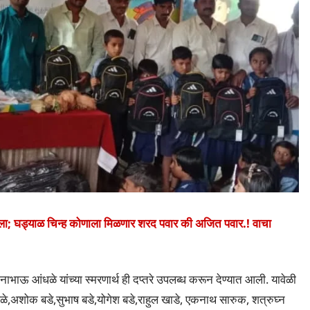
ोपाला; घड्याळ चिन्ह कोणाला मिळणार शरद पवार की अजित पवार.! वाचा
ानाभाऊ आंधळे यांच्या स्मरणार्थ ही दप्तरे उपलब्ध करून देण्यात आली. यावेळी
धळे,अशोक बडे,सुभाष बडे,योगेश बडे,राहुल खाडे, एकनाथ सारुक, शत्रुघ्न