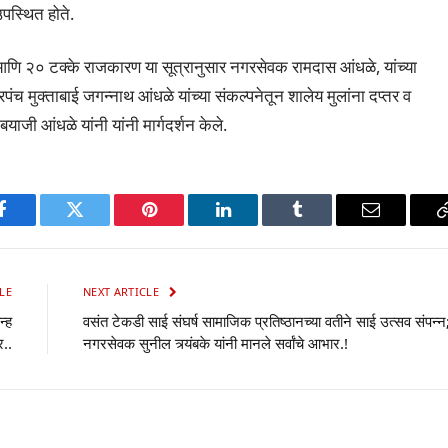
उपस्थित होते.
ि २० टक्के राजकारण या सूत्रानुसार नगरसेवक रामदास आंधळे, यांच्या
पंच मुक्ताबाई जगन्नाथ आंधळे यांच्या संकल्पनेतून शालेय मुलांना दप्तर व
ाजी आंधळे यांनी यांनी मार्गदर्शन केले.
p
Facebook
Twitter
Pinterest
LinkedIn
Tumblr
Email
LE
NEXT ARTICLE
न्ह
वसंत टेकडी साई संघर्ष सामाजिक प्रतिष्ठानच्या वतीने साई उत्सव संपन्न
र..
नगरसेवक सुनील त्र्यंबके यांनी मानले सर्वांचे आभार.!