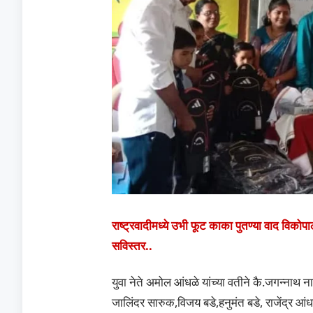
राष्ट्रवादीमध्ये उभी फूट काका पुतण्या वाद विक
सविस्तर..
युवा नेते अमोल आंधळे यांच्या वतीने कै.जगन्नाथ न
जालिंदर सारुक,विजय बडे,हनुमंत बडे, राजेंद्र आं