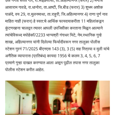
उर्फ गणेश संपत गोरे, रा.रूईछत्तीसी, ता.अहिल्यानगर (फरार) 2) मनोज
आसाराम गावडे, रा.धानोरा, ता.आष्टी, जि.बीड (फरार) 3) शुभम अशोक
पाळंदे, वय 29, रा.मुलनमाथा, ता.राहुरी, जि.अहिल्यानगर 4) राणा पुर्ण नाव
माहित नाही (फरार) हे स्वत:चे आर्थिक फायदयाकरीता 11 महिलांकडून
कुंटणखाना चालवून त्यावर आपली उपजिवीका करताना मिळून आल्याने
त्यांचेविरूध्द मपोहेकॉ/2233 भाग्यश्री गंगाधर भिटे, नेम.स्थानिक गुन्हे
शाखा, अहिल्यानगर यांनी दिलेल्या फिर्यादीवरून नगर तालुका पोलीस
स्टेशन गुरनं 71/2025 बीएनएस 143 (3), 3 (5) सह स्त्रिया व मुली यांचे
अनैतिक व्यापारास (प्रतिबंध) कायदा 1956 चे कलम 3, 4, 5, 6, 7
प्रमाणे गुन्हा दाखल करण्यात आला असून पुढील तपास नगर तालुका
पोलीस स्टेशन करीत आहेत.