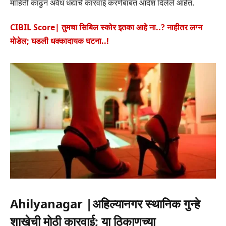
माहिती काढुन अवैध धंद्याचे कारवाई करणेबाबत आदेश दिलेले आहेत.
CIBIL Score| तुमचा सिबिल स्कोर इतका आहे ना..? नाहीतर लग्न
मोडेल; घडली धक्कादायक घटना..!
Ahilyanagar |अहिल्यानगर स्थानिक गुन्हे
शाखेची मोठी कारवाई; या ठिकाणच्या