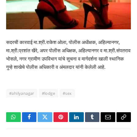
सदरची कारवाई मा.श्री.राकेश ओला, पोलीस अधीक्षक, अहिल्यानगर,
मा.श्री.प्रशांत खैरे, अपर पोलीस अधिक्षक, अहिल्यानगर व मा.श्री.संपतराव
भोसले, नगर ग्रामीण उपविभाग यांचे सुचना व मार्गदर्शना खाली स्थानिक
गुन्हे शाखेचे पोलीस अधिकारी व अंमलदार यांनी केलेली आहे.
#ahilyanagar
#lodge
#sex
WhatsApp
Facebook
Twitter
Pinterest
LinkedIn
Tumblr
Email
Copy
Link