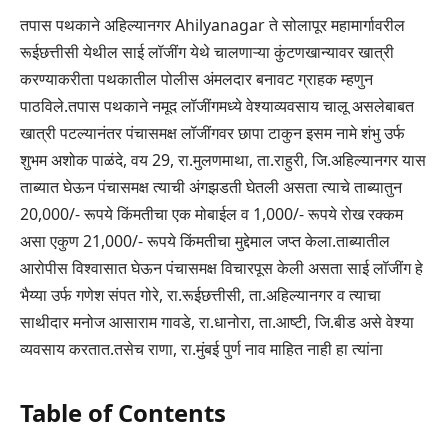
तपास पथकाने अहिल्यानगर Ahilyanagar ते सोलापूर महामार्गावरील
रूईछत्तीसी येथील साई लॉजींग येथे चालणाऱ्या कुंटणखान्यावर खात्री
करण्याकरीता पथकातील पोलीस अंमलदार बनावट ग्राहक म्हणुन
पाठविले.तपास पथकाने नमूद लॉजींगमध्ये वेश्याव्यवसाय चालू असलेबाबत
खात्री पटल्यानंतर पंचासमक्ष लॉजींगवर छापा टाकुन इसम नामे शंभु उर्फ
शुभम अशोक पाळंदे, वय 29, रा.मुलणमाथा, ता.राहुरी, जि.अहिल्यानगर यास
ताब्यात घेऊन पंचासमक्ष त्याची अंगझडती घेतली असता त्याचे ताब्यातुन
20,000/- रूपये किंमतीचा एक मोबाईल व 1,000/- रूपये रोख रक्कम
असा एकुण 21,000/- रूपये किंमतीचा मुद्देमाल जप्त केला.ताब्यातील
आरोपीस विश्वासात घेऊन पंचासमक्ष विचारपूस केली असता साई लॉजींग हे
भैय्या उर्फ गणेश संपत गोरे, रा.रूईछत्तीसी, ता.अहिल्यानगर व त्याचा
साथीदार मनोज आसाराम गावडे, रा.धानोरा, ता.आष्टी, जि.बीड असे वेश्या
व्यवसाय करतात.तसेच राणा, रा.मुंबई पुर्ण नाव माहित नाही हा त्यांना
Table of Contents