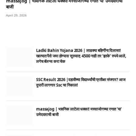
massajog | भावनिक लाटेला धक्का! मस्साजोगच्या रणात ‘या’ उमेदवाराची
बाजी
April 29, 2026
Ladki Bahin Yojana 2026 | लाडक्या बहिणींना दिलासा!
खात्यात पैसे जमा होण्यास सुरुवात; 4500 नाही तर ‘इतके’ रुपये आले,
लगेच बॅलन्स करा चेक
SSC Result 2026 |दहावीच्या विद्यार्थ्यांची प्रतीक्षा संपणार? आज
दुपारी लागणार Ssc चा निकाल!
massajog | भावनिक लाटेला धक्का! मस्साजोगच्या रणात ‘या’
उमेदवाराची बाजी