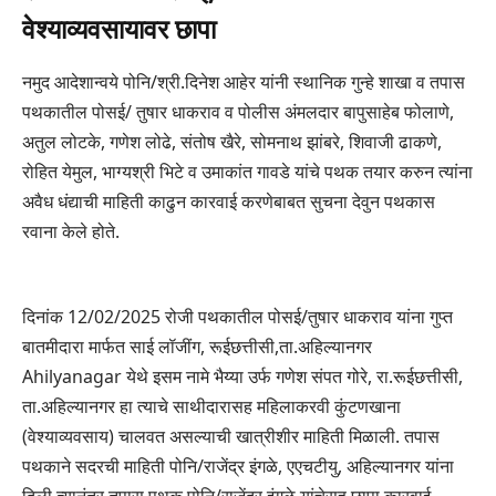
वेश्याव्यवसायावर छापा
नमुद आदेशान्वये पोनि/श्री.दिनेश आहेर यांनी स्थानिक गुन्हे शाखा व तपास
पथकातील पोसई/ तुषार धाकराव व पोलीस अंमलदार बापुसाहेब फोलाणे,
अतुल लोटके, गणेश लोढे, संतोष खैरे, सोमनाथ झांबरे, शिवाजी ढाकणे,
रोहित येमुल, भाग्यश्री भिटे व उमाकांत गावडे यांचे पथक तयार करुन त्यांना
अवैध धंद्याची माहिती काढुन कारवाई करणेबाबत सुचना देवुन पथकास
रवाना केले होते.
दिनांक 12/02/2025 रोजी पथकातील पोसई/तुषार धाकराव यांना गुप्त
बातमीदारा मार्फत साई लॉजींग, रूईछत्तीसी,ता.अहिल्यानगर
Ahilyanagar येथे इसम नामे भैय्या उर्फ गणेश संपत गोरे, रा.रूईछत्तीसी,
ता.अहिल्यानगर हा त्याचे साथीदारासह महिलाकरवी कुंटणखाना
(वेश्याव्यवसाय) चालवत असल्याची खात्रीशीर माहिती मिळाली. तपास
पथकाने सदरची माहिती पोनि/राजेंद्र इंगळे, एएचटीयु, अहिल्यानगर यांना
दिली.त्यानंतर तपास पथक पोनि/राजेंद्र इंगळे यांचेसह छापा कारवाई