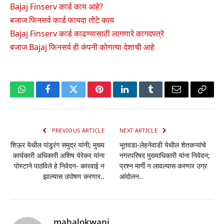
Bajaj Finserv कार्ड काय आहे?
बजाज फिनसर्व कार्ड फायदा तोटे काय
Bajaj Finserv कार्ड काढण्यासाठी लागणारे कागदपत्रे
बजाज Bajaj फिनसर्व ही कंपनी कोणत्या देशाची आहे
WhatsApp
Facebook
Twitter
Pinterest
LinkedIn
Tumblr
Email
Copy
Link
PREVIOUS ARTICLE
NEXT ARTICLE
शिऊर येथील पांडुरंग समुद्र यांनी; मुख्य
भूतवडा-लेहनेवाडी येथील शेतकऱ्यांचे
कार्यकारी अधिकारी अशिष येरेकर यांना
नगरपरिषद मुख्याधिकारी यांना निवेदन;
पोस्टाने पाठविले हे निवेदन- कारवाई न
प्रश्न मार्गी न लावल्यास करणार उग्र
झाल्यास उपोषण करणार..
आंदोलन..
mahalokwani