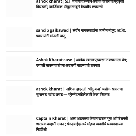
ashok kharat| SIT चौकशीदरम्यान अशोक खरातची प्रकृती
बिघडली; कार्डियाक ॲम्बुलन्सद्वारे वैद्यकीय तपासणी
sandip gaikawad | संदीप गायकवाडांना जामीन मंजूर; अॅड.
पवार यांनी मांडली बाजू
Ashok Kharat case | अशोक खरात प्रकरणात तपासाला वेग;
रुपाली चाकणकरांच्या अडचणी वाढण्याची शक्यता
ashok kharat | नाशिक हादरलं! ‘भोंदू बाबा’ अशोक खरातचा
घृणास्पद कांड उघड — प्रेग्नेंट महिलेलाही केला शिकार!
Captain Kharat | असा अडकला कॅप्टन खरात गुप्त ऑपरेशनची
थरारक कहाणी उघड ; पेनड्राईव्हमध्ये मोठ्या व्यक्तीचे धक्कादायक
व्हिडीओ