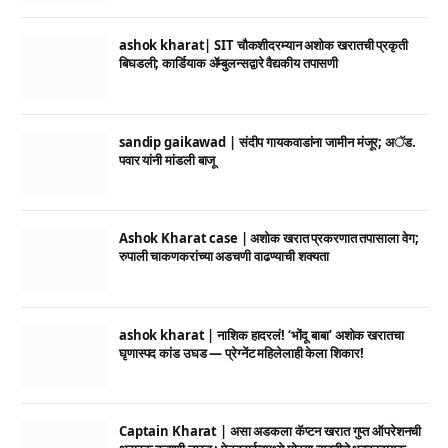
ashok kharat| SIT चौकशीदरम्यान अशोक खरातची प्रकृती
बिघडली; कार्डियाक ॲम्बुलन्सद्वारे वैद्यकीय तपासणी
sandip gaikawad | संदीप गायकवाडांना जामीन मंजूर; अॅड.
पवार यांनी मांडली बाजू
Ashok Kharat case | अशोक खरात प्रकरणात तपासाला वेग;
रुपाली चाकणकरांच्या अडचणी वाढण्याची शक्यता
ashok kharat | नाशिक हादरलं! ‘भोंदू बाबा’ अशोक खरातचा
घृणास्पद कांड उघड — प्रेग्नेंट महिलेलाही केला शिकार!
Captain Kharat | असा अडकला कॅप्टन खरात गुप्त ऑपरेशनची