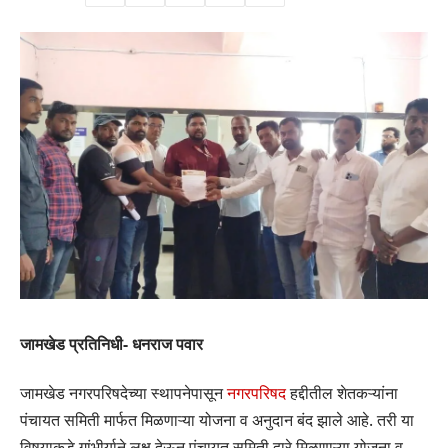
जामखेड प्रतिनिधी- धनराज पवार
जामखेड नगरपरिषदेच्या स्थापनेपासून
नगरपरिषद
हद्दीतील शेतकऱ्यांना
पंचायत समिती मार्फत मिळणाऱ्या योजना व अनुदान बंद झाले आहे. तरी या
विषयाकडे गांभीर्याने लक्ष देऊन पंचायत समिती द्वारे मिळणाऱ्या योजना व