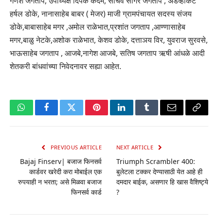
गणेश जगताप, उपाध्यक्ष दिपक कदम, सचिव सागर जगताप , ॲडव्होकेट
हर्षल डोके, नानासाहेब बाबर ( मेजर) माजी ग्रामपंचायत सदस्य संजय
डोके,बाबासाहेब मगर ,अमोल राळेभात,प्रशांत जगताप ,आण्णासाहेब
मगर,बाळु नेटके,अशोक राळेभात, केशव डोके, दत्ताञय विर, युवराज सुरवसे,
भाऊसाहेब जगताप , आजबे,नागेश आजबे, सतिष जगताप ऋषी आंधळे आदी
शेतकरी बांधवांच्या निवेदनावर सह्या आहेत.
WhatsApp
Facebook
Twitter
Pinterest
LinkedIn
Tumblr
Email
Copy
Link
PREVIOUS ARTICLE
NEXT ARTICLE
Bajaj Finserv| बजाज फिनसर्व
Triumph Scrambler 400:
कार्डवर खरेदी करा मोबाईल एक
बुलेटला टक्कर देण्यासाठी येत आहे ही
रुपयाही न भरता; असे मिळवा बजाज
दमदार बाईक, असणार हि खास वैशिष्ट्ये
फिनसर्व कार्ड
?