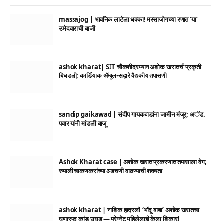
massajog | भावनिक लाटेला धक्का! मस्साजोगच्या रणात ‘या’
उमेदवाराची बाजी
ashok kharat| SIT चौकशीदरम्यान अशोक खरातची प्रकृती
बिघडली; कार्डियाक ॲम्बुलन्सद्वारे वैद्यकीय तपासणी
sandip gaikawad | संदीप गायकवाडांना जामीन मंजूर; अॅड.
पवार यांनी मांडली बाजू
Ashok Kharat case | अशोक खरात प्रकरणात तपासाला वेग;
रुपाली चाकणकरांच्या अडचणी वाढण्याची शक्यता
ashok kharat | नाशिक हादरलं! ‘भोंदू बाबा’ अशोक खरातचा
घृणास्पद कांड उघड — प्रेग्नेंट महिलेलाही केला शिकार!