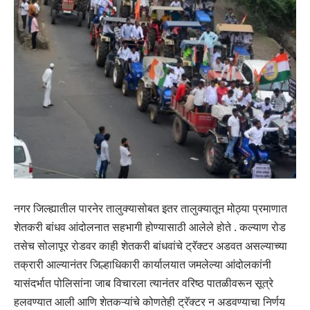
नगर जिल्ह्यातील पारनेर तालुक्यासोबत इतर तालुक्यातून मोठ्या प्रमाणात
शेतकरी बांधव आंदोलनात सहभागी होण्यासाठी आलेले होते . कल्याण रोड
तसेच सोलापूर रोडवर काही शेतकरी बांधवांचे ट्रॅक्टर अडवत असल्याच्या
तक्रारी आल्यानंतर जिल्हाधिकारी कार्यालयात जमलेल्या आंदोलकांनी
यासंदर्भात पोलिसांना जाब विचारला त्यानंतर वरिष्ठ पातळीवरून सूत्रे
हलवण्यात आली आणि शेतकऱ्यांचे कोणतेही ट्रॅक्टर न अडवण्याचा निर्णय