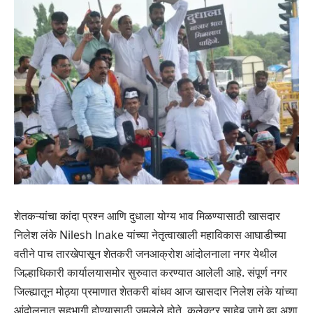
शेतकऱ्यांचा कांदा प्रश्न आणि दुधाला योग्य भाव मिळण्यासाठी खासदार
निलेश लंके Nilesh lnake यांच्या नेतृत्वाखाली महाविकास आघाडीच्या
वतीने पाच तारखेपासून शेतकरी जनआक्रोश आंदोलनाला नगर येथील
जिल्हाधिकारी कार्यालयासमोर सुरुवात करण्यात आलेली आहे. संपूर्ण नगर
जिल्ह्यातून मोठ्या प्रमाणात शेतकरी बांधव आज खासदार निलेश लंके यांच्या
आंदोलनात सहभागी होण्यासाठी जमलेले होते. कलेक्टर साहेब जागे व्हा अशा