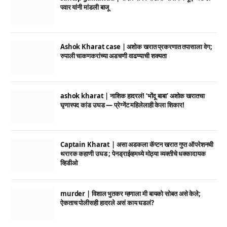
पवार यांनी मांडली बाजू
Ashok Kharat case | अशोक खरात प्रकरणात तपासाला वेग;
रुपाली चाकणकरांच्या अडचणी वाढण्याची शक्यता
ashok kharat | नाशिक हादरलं! ‘भोंदू बाबा’ अशोक खरातचा
घृणास्पद कांड उघड — प्रेग्नेंट महिलेलाही केला शिकार!
Captain Kharat | असा अडकला कॅप्टन खरात गुप्त ऑपरेशनची
थरारक कहाणी उघड ; पेनड्राईव्हमध्ये मोठ्या व्यक्तीचे धक्कादायक
व्हिडीओ
murder | विशाल भुतकर म्हणाला मी बायको सोबत असे केले;
ऐकताच पोलीसही हादरले असं काय घडलं?