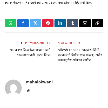
व्हा कलेक्टर साहेब जागे व्हा अशा स्वरूपाच्या घोषणा महिलांनी दिल्या.
WhatsApp
Facebook
Twitter
Pinterest
LinkedIn
Tumblr
Email
Copy
Link
PREVIOUS ARTICLE
NEXT ARTICLE
अहमदनगर जिल्हाधिकाऱ्याच्या नावाने
Nilesh Lanke। खासदार लंकेंनी
भाजल्या भाकरी, हाटल पिठलं
पालकमंत्री विखेंचा शब्द पाळला; अखेर
जनआक्रोश आंदोलन स्थगित
mahalokwani
Website