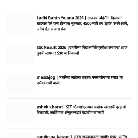
Ladki Bahin Yojana 2026 | लाडक्या बहिणींना दिलासा!
खात्यात पैसे जमा होण्यास सुरुवात; 4500 नाही तर ‘इतके’ रुपये आले,
लगेच बॅलन्स करा चेक
SSC Result 2026 |दहावीच्या विद्यार्थ्यांची प्रतीक्षा संपणार? आज
दुपारी लागणार Ssc चा निकाल!
massajog | भावनिक लाटेला धक्का! मस्साजोगच्या रणात ‘या’
उमेदवाराची बाजी
ashok kharat| SIT चौकशीदरम्यान अशोक खरातची प्रकृती
बिघडली; कार्डियाक ॲम्बुलन्सद्वारे वैद्यकीय तपासणी
sandip gaikawad | संदीप गायकवाडांना जामीन मंजूर; अॅड.