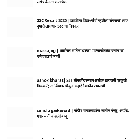
लगेच बॅलन्स करा चेक
SSC Result 2026 |दहावीच्या विद्यार्थ्यांची प्रतीक्षा संपणार? आज
दुपारी लागणार Ssc चा निकाल!
massajog | भावनिक लाटेला धक्का! मस्साजोगच्या रणात ‘या’
उमेदवाराची बाजी
ashok kharat| SIT चौकशीदरम्यान अशोक खरातची प्रकृती
बिघडली; कार्डियाक ॲम्बुलन्सद्वारे वैद्यकीय तपासणी
sandip gaikawad | संदीप गायकवाडांना जामीन मंजूर; अॅड.
पवार यांनी मांडली बाजू