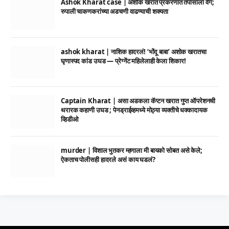
Ashok Kharat case | अशोक खरात प्रकरणात तपासाला वेग;
रुपाली चाकणकरांच्या अडचणी वाढण्याची शक्यता
ashok kharat | नाशिक हादरलं! ‘भोंदू बाबा’ अशोक खरातचा
घृणास्पद कांड उघड — प्रेग्नेंट महिलेलाही केला शिकार!
Captain Kharat | असा अडकला कॅप्टन खरात गुप्त ऑपरेशनची
थरारक कहाणी उघड ; पेनड्राईव्हमध्ये मोठ्या व्यक्तीचे धक्कादायक
व्हिडीओ
murder | विशाल भुतकर म्हणाला मी बायको सोबत असे केले;
ऐकताच पोलीसही हादरले असं काय घडलं?