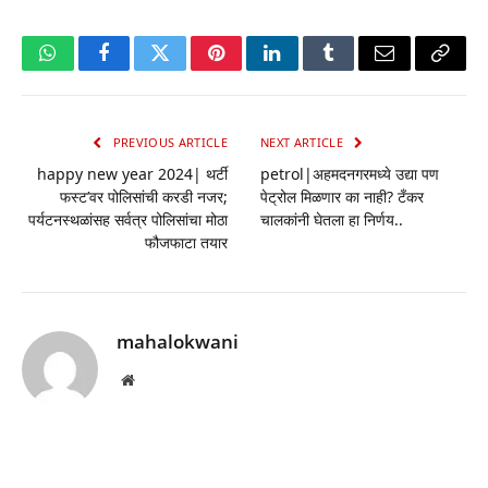
WhatsApp
Facebook
Twitter
Pinterest
LinkedIn
Tumblr
Email
Copy
Link
PREVIOUS ARTICLE
NEXT ARTICLE
happy new year 2024| थर्टी
petrol|अहमदनगरमध्ये उद्या पण
फस्ट’वर पोलिसांची करडी नजर;
पेट्रोल मिळणार का नाही? टँकर
पर्यटनस्थळांसह सर्वत्र पोलिसांचा मोठा
चालकांनी घेतला हा निर्णय..
फौजफाटा तयार
mahalokwani
Website