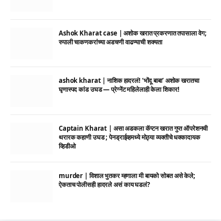
Ashok Kharat case | अशोक खरात प्रकरणात तपासाला वेग;
रुपाली चाकणकरांच्या अडचणी वाढण्याची शक्यता
ashok kharat | नाशिक हादरलं! ‘भोंदू बाबा’ अशोक खरातचा
घृणास्पद कांड उघड — प्रेग्नेंट महिलेलाही केला शिकार!
Captain Kharat | असा अडकला कॅप्टन खरात गुप्त ऑपरेशनची
थरारक कहाणी उघड ; पेनड्राईव्हमध्ये मोठ्या व्यक्तीचे धक्कादायक
व्हिडीओ
murder | विशाल भुतकर म्हणाला मी बायको सोबत असे केले;
ऐकताच पोलीसही हादरले असं काय घडलं?