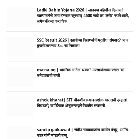
Ladki Bahin Yojana 2026 | लाडक्या बहिणींना दिलासा!
खात्यात पैसे जमा होण्यास सुरुवात; 4500 नाही तर ‘इतके’ रुपये आले,
लगेच बॅलन्स करा चेक
SSC Result 2026 |दहावीच्या विद्यार्थ्यांची प्रतीक्षा संपणार? आज
दुपारी लागणार Ssc चा निकाल!
massajog | भावनिक लाटेला धक्का! मस्साजोगच्या रणात ‘या’
उमेदवाराची बाजी
ashok kharat| SIT चौकशीदरम्यान अशोक खरातची प्रकृती
बिघडली; कार्डियाक ॲम्बुलन्सद्वारे वैद्यकीय तपासणी
sandip gaikawad | संदीप गायकवाडांना जामीन मंजूर; अॅड.
पवार यांनी मांडली बाजू