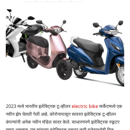
2023 मध्ये भारतीय इलेक्ट्रिक टू-व्हीलर
electric bike
मार्केटमध्ये एक
नवीन झेप घेतली गेली आहे. कोरोनापासून सावरत इलेक्ट्रिक टू-व्हीलर
कंपन्यांनी अनेक नवीन मॉडेल सादर केले. साधारणपणे इलेक्ट्रिक स्कूटर
महाग असतात, पण चांगल्या इलेक्ट्रिक स्कूटर कमी बजेटमध्येही मिळू