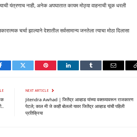
ण्याची यंत्रणाच नाही, अनेक अपघातात कायम मोठ्या वाहनाची चूक धरली
रात्मक चर्चा झाल्याने देशातील सर्वसामान्य जनतेला त्याचा मोठा दिलासा
p
Facebook
Twitter
Pinterest
LinkedIn
Tumblr
Email
LE
NEXT ARTICLE
रिक
Jitendra Awhad | जितेंद्र आव्हाड यांच्या वक्तव्यावरून राजकारण
ी..
पेटले; काल मी जे काही बोललो यावर जितेंद्र आव्हाड यांची पहिली
प्रतिक्रिया