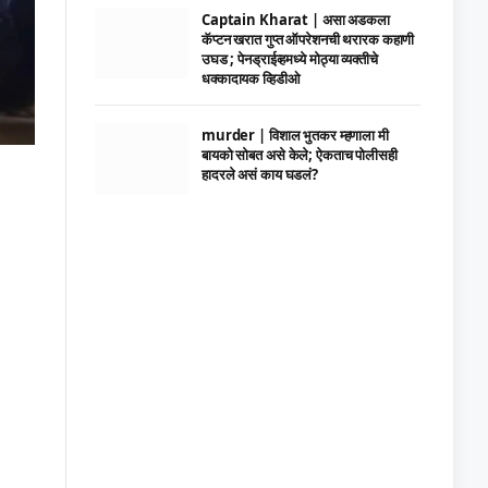
Captain Kharat | असा अडकला
कॅप्टन खरात गुप्त ऑपरेशनची थरारक कहाणी
उघड ; पेनड्राईव्हमध्ये मोठ्या व्यक्तीचे
धक्कादायक व्हिडीओ
murder | विशाल भुतकर म्हणाला मी
बायको सोबत असे केले; ऐकताच पोलीसही
हादरले असं काय घडलं?