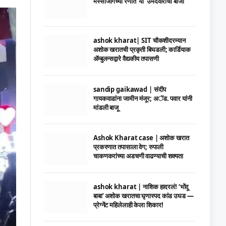
मस्साजोगच्या रणात ‘या’ उमेदवाराची बाजी
ashok kharat| SIT चौकशीदरम्यान
अशोक खरातची प्रकृती बिघडली; कार्डियाक
ॲम्बुलन्सद्वारे वैद्यकीय तपासणी
sandip gaikawad | संदीप
गायकवाडांना जामीन मंजूर; अॅड. पवार यांनी
मांडली बाजू
Ashok Kharat case | अशोक खरात
प्रकरणात तपासाला वेग; रुपाली
चाकणकरांच्या अडचणी वाढण्याची शक्यता
ashok kharat | नाशिक हादरलं! ‘भोंदू
बाबा’ अशोक खरातचा घृणास्पद कांड उघड —
प्रेग्नेंट महिलेलाही केला शिकार!