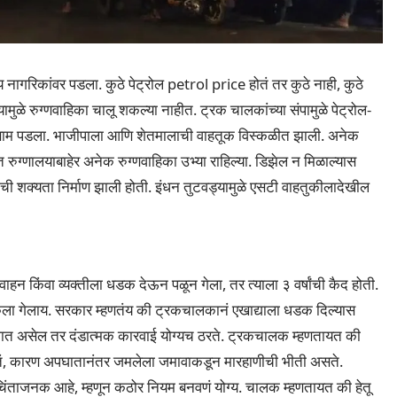
य नागरिकांवर पडला. कुठे पेट्रोल petrol price होतं तर कुठे नाही, कुठे
मुळे रुग्णवाहिका चालू शकल्या नाहीत. ट्रक चालकांच्या संपामुळे पेट्रोल-
रिणाम पडला. भाजीपाला आणि शेतमालाची वाहतूक विस्कळीत झाली. अनेक
 रुग्णालयाबाहेर अनेक रुग्णवाहिका उभ्या राहिल्या. डिझेल न मिळाल्यास
ची शक्यता निर्माण झाली होती. इंधन तुटवड्यामुळे एसटी वाहतुकीलादेखील
 किंवा व्यक्तीला धडक देऊन पळून गेला, तर त्याला ३ वर्षांची कैद होती.
 केला गेलाय. सरकार म्हणतंय की ट्रकचालकानं एखाद्याला धडक दिल्यास
न जात असेल तर दंडात्मक कारवाई योग्यच ठरते. ट्रकचालक म्हणतायत की
तं, कारण अपघातानंतर जमलेला जमावाकडून मारहाणीची भीती असते.
चिंताजनक आहे, म्हणून कठोर नियम बनवणं योग्य. चालक म्हणतायत की हेतू