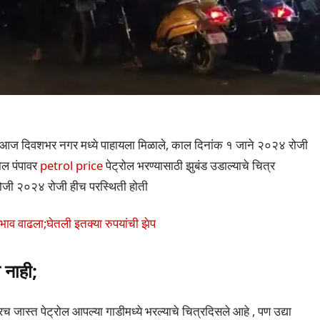
ाम आज दिवशभर नगर मध्ये पाहायला मिळाले, काल दिनांक १ जाने २०२४ रोजी
ोल पंपावर
petrol price
पेट्रोल भरण्यासाठी झुबंड उडाल्याचे चित्र
रोजी २०२४ रोजी हीच परस्थिती होती
भाव वाढला;घेतली इतक्या रुपयांची झेप
 नाही;
च जास्त पेट्रोल आपल्या गाडीमध्ये भरल्याचे चित्रदिसले आहे , पण उद्या