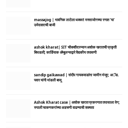
massajog | भावनिक लाटेला धक्का! मस्साजोगच्या रणात ‘या’
उमेदवाराची बाजी
ashok kharat| SIT चौकशीदरम्यान अशोक खरातची प्रकृती
बिघडली; कार्डियाक ॲम्बुलन्सद्वारे वैद्यकीय तपासणी
sandip gaikawad | संदीप गायकवाडांना जामीन मंजूर; अॅड.
पवार यांनी मांडली बाजू
Ashok Kharat case | अशोक खरात प्रकरणात तपासाला वेग;
रुपाली चाकणकरांच्या अडचणी वाढण्याची शक्यता