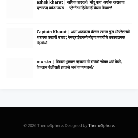
ashok kharat | नाशिक हादरलं! ‘भोंदू बाबा’ अशोक खरातचा
घृणास्पद कांड उघड — प्रेग्नेंट महिलेलाही केला शिकार!
Captain Kharat | असा अडकला कॅप्टन खरात गुप्त ऑपरेशनची
थरारक कहाणी उघड ; पेनड्राईव्हमध्ये मोठ्या व्यक्तीचे धक्कादायक
व्हिडीओ
murder | विशाल भुतकर म्हणाला मी बायको सोबत असे केले;
ऐकताच पोलीसही हादरले असं काय घडलं?
© 2026 ThemeSphere. Designed by
ThemeSphere
.