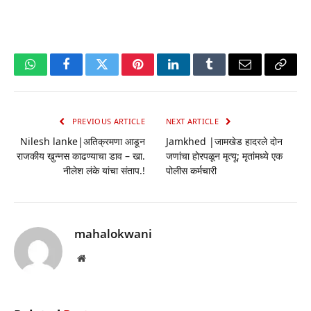
WhatsApp
Facebook
Twitter
Pinterest
LinkedIn
Tumblr
Email
Copy
Link
PREVIOUS ARTICLE
NEXT ARTICLE
Nilesh lanke|अतिक्रमणा आडून
Jamkhed |जामखेड हादरले दोन
राजकीय खुन्नस काढण्याचा डाव – खा.
जणांचा होरपळून मृत्यू; मृतांमध्ये एक
नीलेश लंके यांचा संताप.!
पोलीस कर्मचारी
mahalokwani
Website