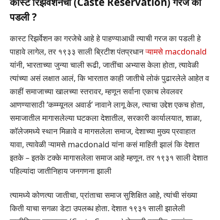
कास्ट रिझर्वेशनची (Caste Reservation) गरज का
पडली ?
कास्ट रिझर्वेशन का गरजेचे आहे हे पाहण्याआधी त्याची गरज का पडली हे
पाहावे लागेल, तर १९३३ साली ब्रिटीश पंतप्रधान
ऱ्यामसे macdonald
यांनी, भारताच्या जुन्या चाली रूढी, जातींचा अभ्यास केला होता, त्यावेळी
त्यांच्या असं लक्षात आलं, कि भारतात काही जातीचे लोकं पुढारलेले आहेत व
काहीं समाजाच्या खालच्या स्तरावर, म्हणून सर्वाना एकाच लेवलवर
आणण्यासाठी ‘कम्म्यूनल अवार्ड’ नावाने लागू केल, त्याचा उद्देश एकच होता,
समाजातील मागासलेल्या घटकला देशातील, सरकारी कार्यालयात, शाळा,
कॉलेजमध्ये स्थान मिळावे व मागसलेला समाज, देशाच्या मुख्य प्रवाहात
यावा, त्यावेळी ऱ्यामसे macdonald यांना कसं माहिती झालं कि देशात
इतके – इतके टक्के मागासलेला समाज आहे म्हणून. तर १९३१ साली देशात
पहिल्यांदा जातीनिहाय जनगणना झाली
त्यामध्ये कोणत्या जातीचा, प्रांताचा समाज सुशिक्षित आहे, त्यांची संख्या
किती याचा सगळा डेटा उपलब्ध होता. देशात १९३१ साली झालेली