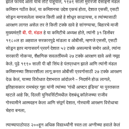
झाले फायदे आता याचे तोटे पाहूयात, १९७९ साली मुरारजी देसाइंनी मंडल
कमिशन गठीत केलं, या कमिशनचा उद्देश एकचं होता, देशात एससी, एसटी
सोडून मागासलेला समाज किती आहे हे शोधून काढायचा, व त्यांच्यासाठी
आरक्षण लागत असेल तर ते किती टक्के द्यावे हे सांगण्याचा, बिहारचे माजी
मुख्यमंत्री
बी. पी. मंडल
हे या कमिटीचे अध्यक्ष होते, त्यांनी ३१ डिसेंबर
१९८०ल हा अहवाल सरकारपुढे मांडला व ओबीसी, म्हणजे एससी, एसटी
सोडून इतर मागासवर्ग प्रवर्ग देशात ५२ टक्के असल्याचे समोर आले, त्यांना
सरकारी नोकऱ्या, शैक्षणिक सवलतींमध्ये २७ टक्के आरक्षण द्यावे असे नमूद
केले. पुढे १९९० साली पी व्ही सिंघ हे पंतप्रधान झाले आणि त्यांनी मंडल
कमिशनच्या शिफारशीला लागू करत ओबीसी प्रवर्गासाठी २७ टक्के आरक्षण
देऊ केलं, याच्या विरोधात देशभरात आंदोलने – निदर्शने होऊ लागले,
इतिहासकार रामचंद्र गुहा यांनी त्यांच्या ‘गांधी आफ्टर इंडिया’ या पुस्तकात
म्हटले आहे कि, दिल्ली युनिवर्सिटीमधील देशबंधू कॉलेजच्या राजीव
गोस्वामीने आत्मदहन केला आणि संपूर्ण देशात, गोस्वामी आरक्षण विरोधाचा
चेहरा बनला,
त्याच्यापाठोपाठ २००हून अधिक विद्यार्थ्यांनी स्वतःला अग्नीच्या हवाले केलं