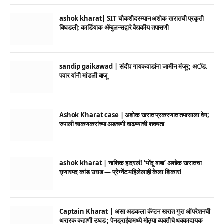
ashok kharat| SIT चौकशीदरम्यान अशोक खरातची प्रकृती
बिघडली; कार्डियाक ॲम्बुलन्सद्वारे वैद्यकीय तपासणी
sandip gaikawad | संदीप गायकवाडांना जामीन मंजूर; अॅड.
पवार यांनी मांडली बाजू
Ashok Kharat case | अशोक खरात प्रकरणात तपासाला वेग;
रुपाली चाकणकरांच्या अडचणी वाढण्याची शक्यता
ashok kharat | नाशिक हादरलं! ‘भोंदू बाबा’ अशोक खरातचा
घृणास्पद कांड उघड — प्रेग्नेंट महिलेलाही केला शिकार!
Captain Kharat | असा अडकला कॅप्टन खरात गुप्त ऑपरेशनची
थरारक कहाणी उघड ; पेनड्राईव्हमध्ये मोठ्या व्यक्तीचे धक्कादायक