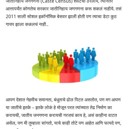
जातीनिहाय जनगणना (Caste Census) शेवटची ठरलीय, त्यानंतर
आत्तापर्यंत कोणतेच सरकार जातीनिहाय जणगणना करू शकलं नाहीये. तसं
2011 साली सोशल इकॉनॉमिक बेसवर झाली होती पण त्याचा डेटा कुठ
गायप झाला कळलचं नाही..
आपण देशात नेहमीच समानता, बंधुताचे ढोल पिटत असतोत, पण मग आपण
या जातीचे इतके – इतके लोकं हे मोजून परत त्यांच्यात तेढ निर्माण का
करायची, जातीय जनगणना करायची गरजचं काय हे, असं काहीना वाटत
असेल, पण मी तुम्हाला सांगतो, याचे काही तोटे पण आहेत आणि फायदे पण,