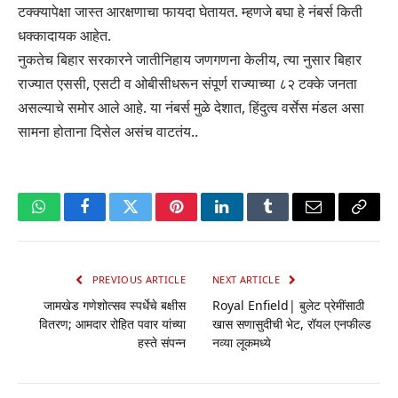
टक्क्यापेक्षा जास्त आरक्षणाचा फायदा घेतायत. म्हणजे बघा हे नंबर्स किती
धक्कादायक आहेत.
नुकतेच बिहार सरकारने जातीनिहाय जणगणना केलीय, त्या नुसार बिहार
राज्यात एससी, एसटी व ओबीसीधरून संपूर्ण राज्याच्या ८२ टक्के जनता
असल्याचे समोर आले आहे. या नंबर्स मुळे देशात, हिंदुत्व वर्सेस मंडल असा
सामना होताना दिसेल असंच वाटतंय..
WhatsApp
Facebook
Twitter
Pinterest
LinkedIn
Tumblr
Email
Copy
Link
PREVIOUS ARTICLE
NEXT ARTICLE
जामखेड गणेशोत्सव स्पर्धेचे बक्षीस
Royal Enfield| बुलेट प्रेमींसाठी
वितरण; आमदार रोहित पवार यांच्या
खास सणासुदीची भेट, रॉयल एनफील्ड
हस्ते संपन्न
नव्या लूकमध्ये