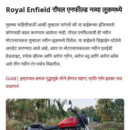
Royal Enfield रॉयल एनफील्ड नव्या लूकमध्ये
तुमच्या माहितीसाठी आम्ही तुम्हाला सांगतो की या बाईकच्या इंजिनमध्ये
कोणताही बदल करण्यात आलेला नाही. रॉयल एनफिल्डची ही नवीन
मोटरसायकल तुम्हाला नवीन लूकमध्ये दिसेल. या बाईकचे डिझाईन थोडेसे
अपडेट करण्यात आले आहे, आता या मोटरसायकलला नवीन एलईडी
हेडलाइट, स्पोक व्हील्स आणि अरोरा ग्रीन, अरोरा ब्लू आणि अरोरा ब्लॅक
असे तीन नवीन रंग पर्याय मिळतील.
Gold| इस्रायल-हमास युद्धामुळे सोने होणार महाग; प्रति ग्रॅम इतका भाव
वाढणार!