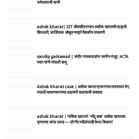
उमेदवाराची बाजी
ashok kharat| SIT चौकशीदरम्यान अशोक खरातची प्रकृती
बिघडली; कार्डियाक ॲम्बुलन्सद्वारे वैद्यकीय तपासणी
sandip gaikawad | संदीप गायकवाडांना जामीन मंजूर; अॅड.
पवार यांनी मांडली बाजू
Ashok Kharat case | अशोक खरात प्रकरणात तपासाला वेग;
रुपाली चाकणकरांच्या अडचणी वाढण्याची शक्यता
ashok kharat | नाशिक हादरलं! ‘भोंदू बाबा’ अशोक खरातचा
घृणास्पद कांड उघड — प्रेग्नेंट महिलेलाही केला शिकार!