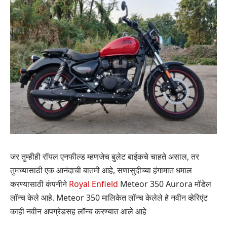
जर तुम्हीही रॉयल एनफील्ड म्हणजेच बुलेट बाईकचे चाहते असाल, तर
तुमच्यासाठी एक आनंदाची बातमी आहे, सणासुदीच्या हंगामात धमाल
करण्यासाठी कंपनीने
Royal Enfield
Meteor 350 Aurora मॉडेल
लॉन्च केले आहे. Meteor 350 मालिकेत लॉन्च केलेले हे नवीन व्हेरिएंट
काही नवीन अपग्रेडसह लॉन्च करण्यात आले आहे