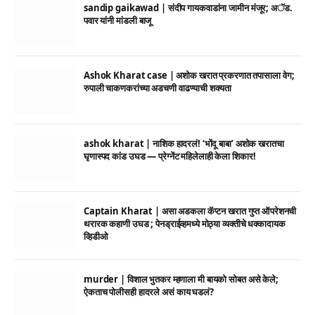
sandip gaikawad | संदीप गायकवाडांना जामीन मंजूर; अॅड.
पवार यांनी मांडली बाजू
Ashok Kharat case | अशोक खरात प्रकरणात तपासाला वेग;
रुपाली चाकणकरांच्या अडचणी वाढण्याची शक्यता
ashok kharat | नाशिक हादरलं! ‘भोंदू बाबा’ अशोक खरातचा
घृणास्पद कांड उघड — प्रेग्नेंट महिलेलाही केला शिकार!
Captain Kharat | असा अडकला कॅप्टन खरात गुप्त ऑपरेशनची
थरारक कहाणी उघड ; पेनड्राईव्हमध्ये मोठ्या व्यक्तीचे धक्कादायक
व्हिडीओ
murder | विशाल भुतकर म्हणाला मी बायको सोबत असे केले;
ऐकताच पोलीसही हादरले असं काय घडलं?