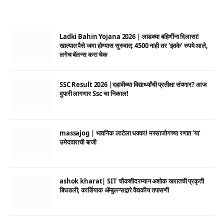
Ladki Bahin Yojana 2026 | लाडक्या बहिणींना दिलासा!
खात्यात पैसे जमा होण्यास सुरुवात; 4500 नाही तर ‘इतके’ रुपये आले,
लगेच बॅलन्स करा चेक
SSC Result 2026 |दहावीच्या विद्यार्थ्यांची प्रतीक्षा संपणार? आज
दुपारी लागणार Ssc चा निकाल!
massajog | भावनिक लाटेला धक्का! मस्साजोगच्या रणात ‘या’
उमेदवाराची बाजी
ashok kharat| SIT चौकशीदरम्यान अशोक खरातची प्रकृती
बिघडली; कार्डियाक ॲम्बुलन्सद्वारे वैद्यकीय तपासणी