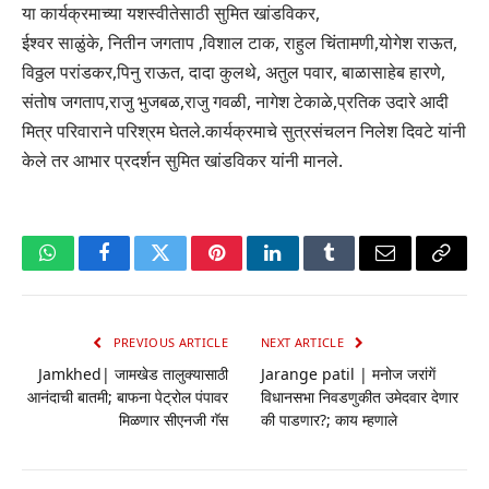
या कार्यक्रमाच्या यशस्वीतेसाठी सुमित खांडविकर,
ईश्वर साळुंके, नितीन जगताप ,विशाल टाक, राहुल चिंतामणी,योगेश राऊत,
विठ्ठल परांडकर,पिनु राऊत, दादा कुलथे, अतुल पवार, बाळासाहेब हारणे,
संतोष जगताप,राजु भुजबळ,राजु गवळी, नागेश टेकाळे,प्रतिक उदारे आदी
मित्र परिवाराने परिश्रम घेतले.कार्यक्रमाचे सुत्रसंचलन निलेश दिवटे यांनी
केले तर आभार प्रदर्शन सुमित खांडविकर यांनी मानले.
WhatsApp
Facebook
Twitter
Pinterest
LinkedIn
Tumblr
Email
Copy
Link
PREVIOUS ARTICLE
NEXT ARTICLE
Jamkhed| जामखेड तालुक्यासाठी
Jarange patil | मनोज जरांगें
आनंदाची बातमी; बाफना पेट्रोल पंपावर
विधानसभा निवडणुकीत उमेदवार देणार
मिळणार सीएनजी गॅस
की पाडणार?; काय म्हणाले