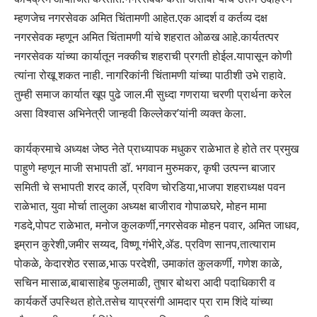
म्हणजेच नगरसेवक अमित चिंतामणी आहेत.एक आदर्श व कर्तव्य दक्ष
नगरसेवक म्हणून अमित चिंतामणी यांचे शहरात ओळख आहे.कार्यतत्पर
नगरसेवक यांच्या कार्यातून नक्कीच शहराची प्रगती होईल.यापासून कोणी
त्यांना रोखू शकत नाही. नागरिकांनी चिंतामणी यांच्या पाठीशी उभे राहावे.
तुम्ही समाज कार्यात खूप पुढे जाल.मी सुध्दा गणराया चरणी प्रार्थना करेल
असा विश्वास अभिनेत्री जान्हवी किल्लेकर’यांनी व्यक्त केला.
कार्यक्रमाचे अध्यक्ष जेष्ठ नेते प्राध्यापक मधुकर राळेभात हे होते तर प्रमुख
पाहुणे म्हणून माजी सभापती डॉ. भगवान मुरुमकर, कृषी उत्पन्न बाजार
समिती चे सभापती शरद कार्ले, प्रविण चोरडिया,भाजपा शहराध्यक्ष पवन
राळेभात, युवा मोर्चा तालुका अध्यक्ष बाजीराव गोपाळघरे, मोहन मामा
गडदे,पोपट राळेभात, मनोज कुलकर्णी,नगरसेवक मोहन पवार, अमित जाधव,
इम्रान कुरेशी,जमीर सय्यद, विष्णू गंभीरे,ॲड. प्रविण सानप,तात्याराम
पोकळे, केदारशेठ रसाळ,भाऊ परदेशी, उमाकांत कुलकर्णी, गणेश काळे,
सचिन मासाळ,बाबासाहेब फुलमाळी, तुषार बोथरा आदी पदाधिकारी व
कार्यकर्ते उपस्थित होते.तसेच याप्रसंगी आमदार प्रा राम शिंदे यांच्या