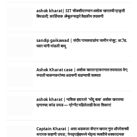
ashok kharat| SIT चौकशीदरम्यान अशोक खरातची प्रकृती
बिघडली; कार्डियाक ॲम्बुलन्सद्वारे वैद्यकीय तपासणी
sandip gaikawad | संदीप गायकवाडांना जामीन मंजूर; अॅड.
पवार यांनी मांडली बाजू
Ashok Kharat case | अशोक खरात प्रकरणात तपासाला वेग;
रुपाली चाकणकरांच्या अडचणी वाढण्याची शक्यता
ashok kharat | नाशिक हादरलं! ‘भोंदू बाबा’ अशोक खरातचा
घृणास्पद कांड उघड — प्रेग्नेंट महिलेलाही केला शिकार!
Captain Kharat | असा अडकला कॅप्टन खरात गुप्त ऑपरेशनची
थरारक कहाणी उघड ; पेनड्राईव्हमध्ये मोठ्या व्यक्तीचे धक्कादायक