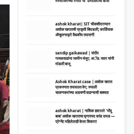
मस्साजोगच्या रणात ‘या’ उमेदवाराची बाजी
ashok kharat| SIT चौकशीदरम्यान
अशोक खरातची प्रकृती बिघडली; कार्डियाक
ॲम्बुलन्सद्वारे वैद्यकीय तपासणी
sandip gaikawad | संदीप
गायकवाडांना जामीन मंजूर; अॅड. पवार यांनी
मांडली बाजू
Ashok Kharat case | अशोक खरात
प्रकरणात तपासाला वेग; रुपाली
चाकणकरांच्या अडचणी वाढण्याची शक्यता
ashok kharat | नाशिक हादरलं! ‘भोंदू
बाबा’ अशोक खरातचा घृणास्पद कांड उघड —
प्रेग्नेंट महिलेलाही केला शिकार!