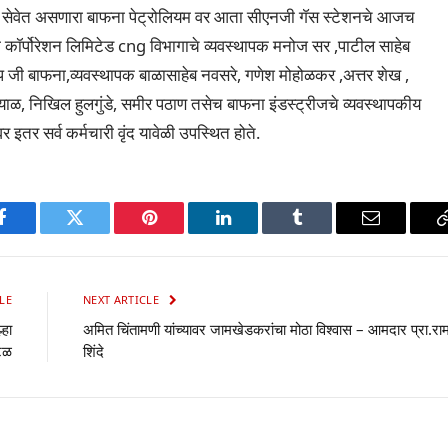
ा सेवेत असणारा बाफना पेट्रोलियम वर आता सीएनजी गॅस स्टेशनचे आजच
म कॉर्पोरेशन लिमिटेड cng विभागाचे व्यवस्थापक मनोज सर ,पाटील साहेब
जी बाफना,व्यवस्थापक बाळासाहेब नवसरे, गणेश मोहोळकर ,अत्तर शेख ,
याळ, निखिल हुलगुंडे, समीर पठाण तसेच बाफना इंडस्ट्रीजचे व्यवस्थापकीय
तर सर्व कर्मचारी वृंद यावेळी उपस्थित होते.
p
Facebook
Twitter
Pinterest
LinkedIn
Tumblr
Email
LE
NEXT ARTICLE
्हा
अमित चिंतामणी यांच्यावर जामखेडकरांचा मोठा विश्वास – आमदार प्रा.रा
टळ
शिंदे