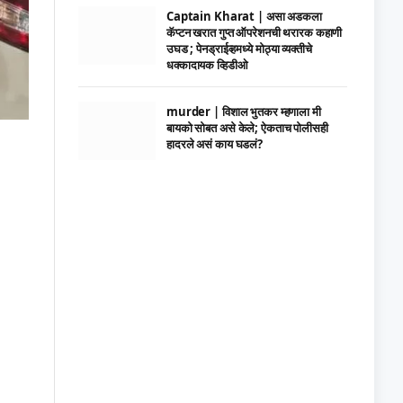
Captain Kharat | असा अडकला
कॅप्टन खरात गुप्त ऑपरेशनची थरारक कहाणी
उघड ; पेनड्राईव्हमध्ये मोठ्या व्यक्तीचे
धक्कादायक व्हिडीओ
murder | विशाल भुतकर म्हणाला मी
बायको सोबत असे केले; ऐकताच पोलीसही
हादरले असं काय घडलं?