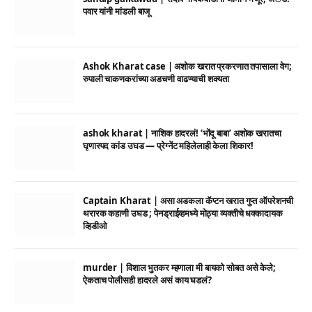
पवार यांनी मांडली बाजू
Ashok Kharat case | अशोक खरात प्रकरणात तपासाला वेग;
रुपाली चाकणकरांच्या अडचणी वाढण्याची शक्यता
ashok kharat | नाशिक हादरलं! ‘भोंदू बाबा’ अशोक खरातचा
घृणास्पद कांड उघड — प्रेग्नेंट महिलेलाही केला शिकार!
Captain Kharat | असा अडकला कॅप्टन खरात गुप्त ऑपरेशनची
थरारक कहाणी उघड ; पेनड्राईव्हमध्ये मोठ्या व्यक्तीचे धक्कादायक
व्हिडीओ
murder | विशाल भुतकर म्हणाला मी बायको सोबत असे केले;
ऐकताच पोलीसही हादरले असं काय घडलं?