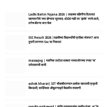
Ladki Bahin Yojana 2026 | लाडक्या बहिणींना दिलासा!
खात्यात पैसे जमा होण्यास सुरुवात; 4500 नाही तर ‘इतके’ रुपये आले,
लगेच बॅलन्स करा चेक
SSC Result 2026 |दहावीच्या विद्यार्थ्यांची प्रतीक्षा संपणार? आज
दुपारी लागणार Ssc चा निकाल!
massajog | भावनिक लाटेला धक्का! मस्साजोगच्या रणात ‘या’
उमेदवाराची बाजी
ashok kharat| SIT चौकशीदरम्यान अशोक खरातची प्रकृती
बिघडली; कार्डियाक ॲम्बुलन्सद्वारे वैद्यकीय तपासणी
sandip gaikawad | संदीप गायकवाडांना जामीन मंजूर; अॅड.