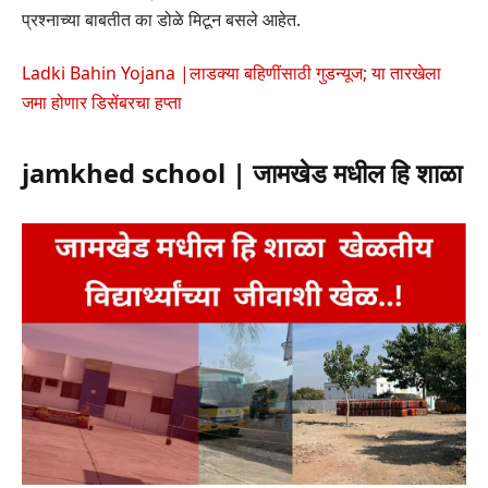
प्रश्नाच्या बाबतीत का डोळे मिटून बसले आहेत.
Ladki Bahin Yojana |लाडक्या बहिणींसाठी गुडन्यूज; या तारखेला
जमा होणार डिसेंबरचा हप्ता
jamkhed school | जामखेड मधील हि शाळा