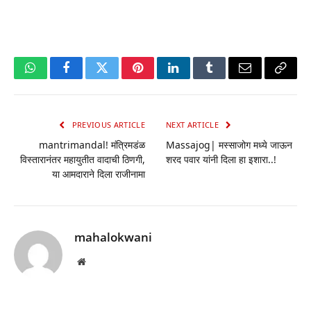
WhatsApp
Facebook
Twitter
Pinterest
LinkedIn
Tumblr
Email
Copy
Link
PREVIOUS ARTICLE
NEXT ARTICLE
mantrimandal! मंत्रिमडंळ
Massajog| मस्साजोग मध्ये जाऊन
विस्तारानंतर महायुतीत वादाची ठिणगी,
शरद पवार यांनी दिला हा इशारा..!
या आमदाराने दिला राजीनामा
mahalokwani
Website