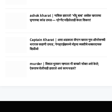
ashok kharat | नाशिक हादरलं! ‘भोंदू बाबा’ अशोक खरातचा
घृणास्पद कांड उघड — प्रेग्नेंट महिलेलाही केला शिकार!
Captain Kharat | असा अडकला कॅप्टन खरात गुप्त ऑपरेशनची
थरारक कहाणी उघड ; पेनड्राईव्हमध्ये मोठ्या व्यक्तीचे धक्कादायक
व्हिडीओ
murder | विशाल भुतकर म्हणाला मी बायको सोबत असे केले;
ऐकताच पोलीसही हादरले असं काय घडलं?