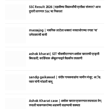
SSC Result 2026 |दहावीच्या विद्यार्थ्यांची प्रतीक्षा संपणार? आज
दुपारी लागणार Ssc चा निकाल!
massajog | भावनिक लाटेला धक्का! मस्साजोगच्या रणात ‘या’
उमेदवाराची बाजी
ashok kharat| SIT चौकशीदरम्यान अशोक खरातची प्रकृती
बिघडली; कार्डियाक ॲम्बुलन्सद्वारे वैद्यकीय तपासणी
sandip gaikawad | संदीप गायकवाडांना जामीन मंजूर; अॅड.
पवार यांनी मांडली बाजू
Ashok Kharat case | अशोक खरात प्रकरणात तपासाला वेग;
रुपाली चाकणकरांच्या अडचणी वाढण्याची शक्यता