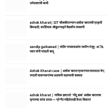
उमेदवाराची बाजी
ashok kharat| SIT चौकशीदरम्यान अशोक खरातची प्रकृती
बिघडली; कार्डियाक ॲम्बुलन्सद्वारे वैद्यकीय तपासणी
sandip gaikawad | संदीप गायकवाडांना जामीन मंजूर; अॅड.
पवार यांनी मांडली बाजू
Ashok Kharat case | अशोक खरात प्रकरणात तपासाला वेग;
रुपाली चाकणकरांच्या अडचणी वाढण्याची शक्यता
ashok kharat | नाशिक हादरलं! ‘भोंदू बाबा’ अशोक खरातचा
घृणास्पद कांड उघड — प्रेग्नेंट महिलेलाही केला शिकार!