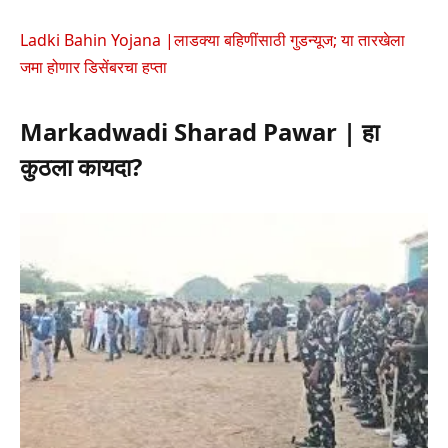
Ladki Bahin Yojana |लाडक्या बहिणींसाठी गुडन्यूज; या तारखेला
जमा होणार डिसेंबरचा हप्ता
Markadwadi Sharad Pawar | हा
कुठला कायदा?