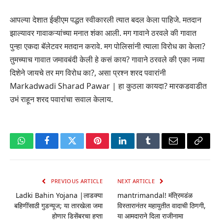
आपल्या देशात ईव्हीएम पद्धत स्वीकारली त्यात बदल केला पाहिजे. मतदान
झाल्यावर गावाकऱ्यांच्या मनात शंका आली. मग गावाने ठरवले की गावात
पुन्हा एकदा बॅलेटवर मतदान करावे. मग पोलिसांनी त्याला विरोध का केला?
तुमच्याच गावात जमावबंदी केली हे कसं काय? गावाने ठरवले की एका नव्या
दिशेने जायचे तर मग विरोध का?, असा प्रश्न शरद पवारांनी
Markadwadi Sharad Pawar | हा कुठला कायदा? मारकडवाडीत
उभं राहून शरद पवारांचा सवाल केलाय.
WhatsApp
Facebook
Twitter
Pinterest
LinkedIn
Tumblr
Email
Copy
Link
PREVIOUS ARTICLE
NEXT ARTICLE
Ladki Bahin Yojana |लाडक्या
mantrimandal! मंत्रिमडंळ
बहिणींसाठी गुडन्यूज; या तारखेला जमा
विस्तारानंतर महायुतीत वादाची ठिणगी,
होणार डिसेंबरचा हप्ता
या आमदाराने दिला राजीनामा