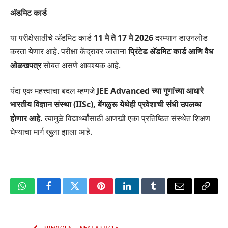
अ‍ॅडमिट कार्ड
या परीक्षेसाठीचे अ‍ॅडमिट कार्ड
11 मे ते 17 मे 2026
दरम्यान डाउनलोड
करता येणार आहे. परीक्षा केंद्रावर जाताना
प्रिंटेड अ‍ॅडमिट कार्ड आणि वैध
ओळखपत्र
सोबत असणे आवश्यक आहे.
यंदा एक महत्त्वाचा बदल म्हणजे
JEE Advanced च्या गुणांच्या आधारे
भारतीय विज्ञान संस्था (IISc), बेंगळुरू येथेही प्रवेशाची संधी उपलब्ध
होणार आहे.
त्यामुळे विद्यार्थ्यांसाठी आणखी एका प्रतिष्ठित संस्थेत शिक्षण
घेण्याचा मार्ग खुला झाला आहे.
WhatsApp
Facebook
Twitter
Pinterest
LinkedIn
Tumblr
Email
Copy
Link
PREVIOUS
NEXT ARTICLE