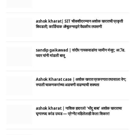
ashok kharat| SIT चौकशीदरम्यान अशोक खरातची प्रकृती
बिघडली; कार्डियाक ॲम्बुलन्सद्वारे वैद्यकीय तपासणी
sandip gaikawad | संदीप गायकवाडांना जामीन मंजूर; अॅड.
पवार यांनी मांडली बाजू
Ashok Kharat case | अशोक खरात प्रकरणात तपासाला वेग;
रुपाली चाकणकरांच्या अडचणी वाढण्याची शक्यता
ashok kharat | नाशिक हादरलं! ‘भोंदू बाबा’ अशोक खरातचा
घृणास्पद कांड उघड — प्रेग्नेंट महिलेलाही केला शिकार!