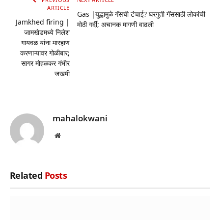
ARTICLE
Gas |युद्धामुळे गॅसची टंचाई? घरगुती गॅससाठी लोकांची
Jamkhed firing |
मोठी गर्दी; अचानक मागणी वाढली
जामखेडमध्ये निलेश
गायवळ यांना मारहाण
करणाऱ्यावर गोळीबार;
सागर मोहळकर गंभीर
जखमी
mahalokwani
Website
Related
Posts