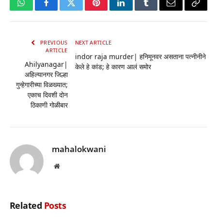
WhatsApp
Facebook
Twitter
Pinterest
LinkedIn
Tumblr
Email
Copy
Link
PREVIOUS
NEXT ARTICLE
ARTICLE
indor raja murder| हनिमूनवर असताना पत्नीनीने
Ahilyanagar|
केले हे कांड; हे कारण आलं समोर
अहिल्यानगर जिल्हा
गुन्हेगारीच्या विळख्यात;
एकाच दिवशी दोन
ठिकाणी गोळीबार
mahalokwani
Website
Related
Posts