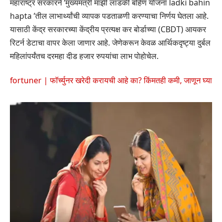
महाराष्ट्र सरकारने ‘मुख्यमंत्री माझी लाडकी बहिण योजना ladki bahin
hapta ’तील लाभार्थ्यांची व्यापक पडताळणी करण्याचा निर्णय घेतला आहे.
यासाठी केंद्र सरकारच्या केंद्रीय प्रत्यक्ष कर बोर्डाच्या (CBDT) आयकर
रिटर्न डेटाचा वापर केला जाणार आहे. जेणेकरून केवळ आर्थिकदृष्ट्या दुर्बल
महिलांपर्यंतच दरमहा दीड हजार रुपयांचा लाभ पोहोचेल.
fortuner | फॉर्च्युनर खरेदी करायची आहे का? किंमतही कमी, जाणून घ्या