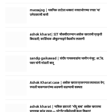
massajog | भावनिक लाटेला धक्का! मस्साजोगच्या रणात ‘या’
उमेदवाराची बाजी
ashok kharat| SIT चौकशीदरम्यान अशोक खरातची प्रकृती
बिघडली; कार्डियाक ॲम्बुलन्सद्वारे वैद्यकीय तपासणी
sandip gaikawad | संदीप गायकवाडांना जामीन मंजूर; अॅड.
पवार यांनी मांडली बाजू
Ashok Kharat case | अशोक खरात प्रकरणात तपासाला वेग;
रुपाली चाकणकरांच्या अडचणी वाढण्याची शक्यता
ashok kharat | नाशिक हादरलं! ‘भोंदू बाबा’ अशोक खरातचा
घृणास्पद कांड उघड — प्रेग्नेंट महिलेलाही केला शिकार!