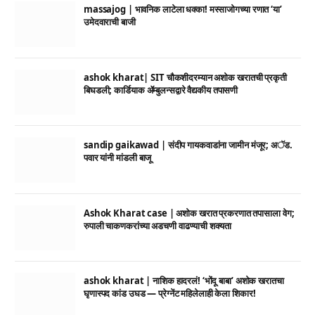
massajog | भावनिक लाटेला धक्का! मस्साजोगच्या रणात ‘या’
उमेदवाराची बाजी
ashok kharat| SIT चौकशीदरम्यान अशोक खरातची प्रकृती
बिघडली; कार्डियाक ॲम्बुलन्सद्वारे वैद्यकीय तपासणी
sandip gaikawad | संदीप गायकवाडांना जामीन मंजूर; अॅड.
पवार यांनी मांडली बाजू
Ashok Kharat case | अशोक खरात प्रकरणात तपासाला वेग;
रुपाली चाकणकरांच्या अडचणी वाढण्याची शक्यता
ashok kharat | नाशिक हादरलं! ‘भोंदू बाबा’ अशोक खरातचा
घृणास्पद कांड उघड — प्रेग्नेंट महिलेलाही केला शिकार!