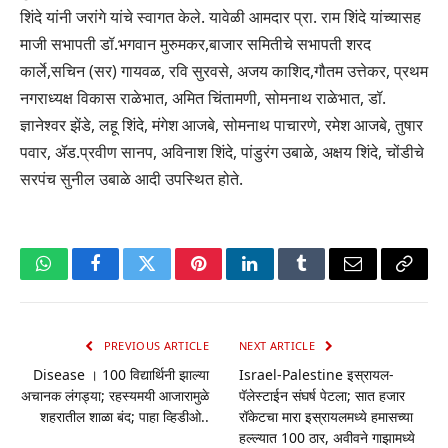
शिंदे यांनी जरांगे यांचे स्वागत केले. यावेळी आमदार प्रा. राम शिंदे यांच्यासह
माजी सभापती डॉ.भगवान मुरुमकर,बाजार समितीचे सभापती शरद
कार्ले,सचिन (सर) गायवळ, रवि सुरवसे, अजय काशिद,गौतम उत्तेकर, प्रथम
नगराध्यक्ष विकास राळेभात, अमित चिंतामणी, सोमनाथ राळेभात, डॉ.
ज्ञानेश्वर झेंडे, लहू शिंदे, मंगेश आजबे, सोमनाथ पाचारणे, रमेश आजबे, तुषार
पवार, ॲड.प्रवीण सानप, अविनाश शिंदे, पांडुरंग उबाळे, अक्षय शिंदे, चोंडीचे
सरपंच सुनील उबाळे आदी उपस्थित होते.
WhatsApp
Facebook
Twitter
Pinterest
LinkedIn
Tumblr
Email
Copy
Link
PREVIOUS ARTICLE
NEXT ARTICLE
Disease । 100 विद्यार्थिनी झाल्या
Israel-Palestine इस्रायल-
अचानक लंगड्या; रहस्यमयी आजारामुळे
पॅलेस्टाईन संघर्ष पेटला; सात हजार
शहरातील शाळा बंद; पाहा व्हिडीओ..
रॉकेटचा मारा इस्रायलमध्ये हमासच्या
हल्ल्यात 100 ठार, अवीवने गाझामध्ये