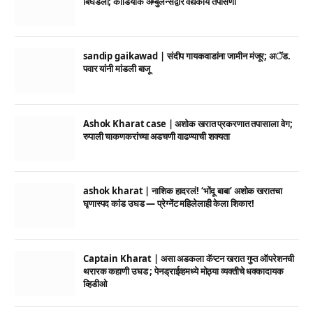
बिघडली; कार्डियाक ॲम्बुलन्सद्वारे वैद्यकीय तपासणी
sandip gaikawad | संदीप गायकवाडांना जामीन मंजूर; अॅड.
पवार यांनी मांडली बाजू
Ashok Kharat case | अशोक खरात प्रकरणात तपासाला वेग;
रुपाली चाकणकरांच्या अडचणी वाढण्याची शक्यता
ashok kharat | नाशिक हादरलं! ‘भोंदू बाबा’ अशोक खरातचा
घृणास्पद कांड उघड — प्रेग्नेंट महिलेलाही केला शिकार!
Captain Kharat | असा अडकला कॅप्टन खरात गुप्त ऑपरेशनची
थरारक कहाणी उघड ; पेनड्राईव्हमध्ये मोठ्या व्यक्तीचे धक्कादायक
व्हिडीओ