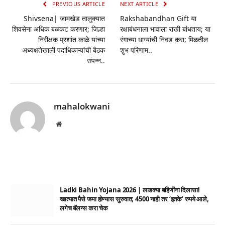
PREVIOUS ARTICLE
NEXT ARTICLE
Shivsena| जामखेड तालुक्यात
Rakshabandhan Gift या
शिवसेना अधिक बळकट करणार; जिल्हा
रक्षाबंधनाला भावाला राखी बांधताय; या
निरीक्षक प्रशांत काळे यांच्या
रंगाच्या धाग्यांची निवड करा; मिळतील
अध्यक्षतेखाली पदाधिकाऱ्यांची बैठक
शुभ परिणाम..
संपन्न..
mahalokwani
Website
Ladki Bahin Yojana 2026 | लाडक्या बहिणींना दिलासा!
खात्यात पैसे जमा होण्यास सुरुवात; 4500 नाही तर ‘इतके’ रुपये आले,
लगेच बॅलन्स करा चेक