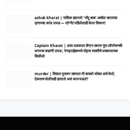
ashok kharat | नाशिक हादरलं! ‘भोंदू बाबा’ अशोक खरातचा
घृणास्पद कांड उघड — प्रेग्नेंट महिलेलाही केला शिकार!
Captain Kharat | असा अडकला कॅप्टन खरात गुप्त ऑपरेशनची
थरारक कहाणी उघड ; पेनड्राईव्हमध्ये मोठ्या व्यक्तीचे धक्कादायक
व्हिडीओ
murder | विशाल भुतकर म्हणाला मी बायको सोबत असे केले;
ऐकताच पोलीसही हादरले असं काय घडलं?