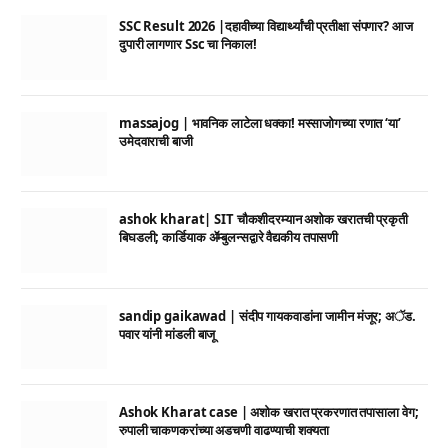
SSC Result 2026 |दहावीच्या विद्यार्थ्यांची प्रतीक्षा संपणार? आज
दुपारी लागणार Ssc चा निकाल!
massajog | भावनिक लाटेला धक्का! मस्साजोगच्या रणात ‘या’
उमेदवाराची बाजी
ashok kharat| SIT चौकशीदरम्यान अशोक खरातची प्रकृती
बिघडली; कार्डियाक ॲम्बुलन्सद्वारे वैद्यकीय तपासणी
sandip gaikawad | संदीप गायकवाडांना जामीन मंजूर; अॅड.
पवार यांनी मांडली बाजू
Ashok Kharat case | अशोक खरात प्रकरणात तपासाला वेग;
रुपाली चाकणकरांच्या अडचणी वाढण्याची शक्यता