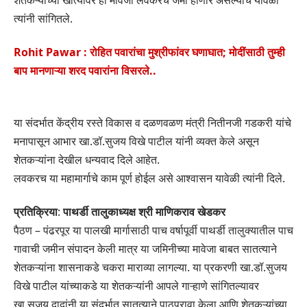
त्यांनी सांगितले.
Rohit Pawar : रोहित पवारांचा मुश्रीफांवर घणाघात; मोदींसाठी तुम्ही
बाप मानणाऱ्या शरद पवारांना विसरले..
या संदर्भात केंद्रीय रस्ते विकास व दळणवळण मंत्री नितीनजी गडकरी यांचे
मनापासून आभार खा.डॉ.सुजय विखे पाटील यांनी व्यक्त केले असून
शेतकऱ्यांना देखील धन्यवाद दिले आहेत.
लवकरच या महामार्गाचे काम पूर्ण होईल असे आश्वासन यावेळी त्यांनी दिले.
प्रतिक्रिया
:
पाथर्डी तालुकाध्यक्ष श्री माणिकराव खेडकर
पैठण – पंढरपूर या पालखी मार्गासाठी पाच वर्षापूर्वी पाथर्डी तालुक्यातील पाच
गावाची जमीन संपादन केली मात्र या जमिनीच्या मावेजा बाबत सातत्याने
शेतकऱ्यांना शासनाकडे चकरा माराव्या लागल्या. या प्रकरणी खा.डॉ.सुजय
विखे पाटील यांच्याकडे या शेतकऱ्यांनी आपले गाऱ्हाणे सांगितल्यावर
खा.सुजय दादांनी या संदर्भात सातत्याने पाठपुरावा केला आणि शेतकऱ्यांच्या