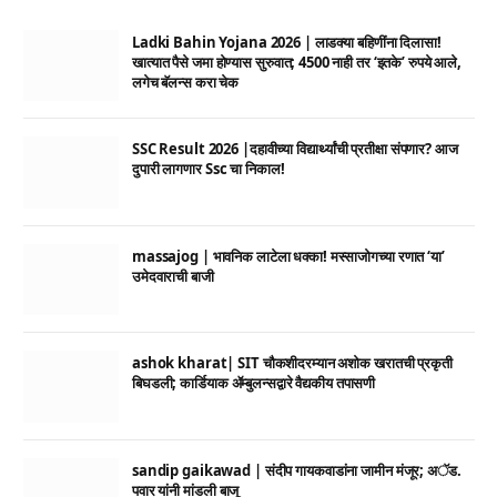
Ladki Bahin Yojana 2026 | लाडक्या बहिणींना दिलासा!
खात्यात पैसे जमा होण्यास सुरुवात; 4500 नाही तर ‘इतके’ रुपये आले,
लगेच बॅलन्स करा चेक
SSC Result 2026 |दहावीच्या विद्यार्थ्यांची प्रतीक्षा संपणार? आज
दुपारी लागणार Ssc चा निकाल!
massajog | भावनिक लाटेला धक्का! मस्साजोगच्या रणात ‘या’
उमेदवाराची बाजी
ashok kharat| SIT चौकशीदरम्यान अशोक खरातची प्रकृती
बिघडली; कार्डियाक ॲम्बुलन्सद्वारे वैद्यकीय तपासणी
sandip gaikawad | संदीप गायकवाडांना जामीन मंजूर; अॅड.
पवार यांनी मांडली बाजू