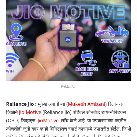
JioMotive
Reliance Jio :
मुकेश अंबानींच्या (
Mukesh Ambani
) रिलायन्स
जिओने
jio Motive
(Reliance Jio) पोर्टेबल ऑनबोर्ड डायग्नोस्टिक्स
(OBD) डिव्हाइस
‘JioMotive’
लाँच केले आहे. या उपकरणाच्या मदतीने
कोणतीही जुनी कार काही मिनिटांतच स्मार्ट कारमध्ये रुपांतरीत होईल. जिओ
मोटिव्ह डिव्हाईसमध्ये अँटी-थेफ्ट अलर्ट, अँटी-टॉ अलर्ट, जिओ फेन्सिंग,