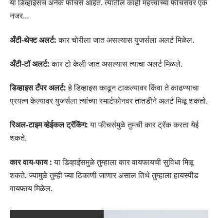
या डिव्हाईसचे अनेक फीचर्स आहेत. त्यातील काही महत्त्वांच्या फीचर्सवर एक
नजर…
अँटी-थेफ्ट अलर्ट:
कार चोरीला जात असल्यास युजर्सला अलर्ट मिळेल.
अँटी-टॉ अलर्ट:
कार टो केली जात असल्यास त्याचा अलर्ट मिळले.
डिव्‍हाइस टँपर अलर्ट:
हे डिव्‍हाइस काढून टाकल्‍यावर किंवा ते काढण्‍याचा
प्रयत्‍न केल्‍यावर युजर्सला त्‍यांच्‍या स्‍मार्टफोनवर तातडीने अलर्ट मिळू शकतो.
रिअल-टाइम व्हेईकल ट्रॅकिंग:
या फीचर्समुळे तुमची कार ट्रॅक करता येई
शकते.
कार वाय-फाय :
या डिव्हाईसमुळे तुम्हाला कार वायफायची सुविधा मिळू
शकते. ज्यामुळे तुम्ही ज्या ठिकाणी जाणार असाल तिथे तुम्हाला हायस्पीड
वायफाय मिळेल.