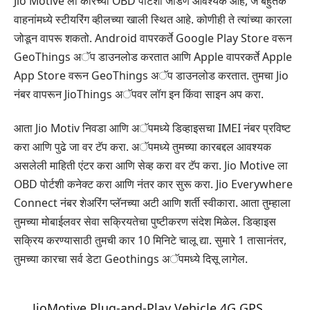
Jio Motive ला कारच्या OBD पोर्टशी जोडणे आवश्यक आहे, जे बहुतेक
वाहनांमध्ये स्टीयरिंग व्हीलच्या खाली स्थित आहे. कोणीही ते त्यांच्या कारला
जोडून वापरू शकतो. Android वापरकर्ते Google Play Store वरून
GeoThings अॅप डाउनलोड करतात आणि Apple वापरकर्ते Apple
App Store वरून GeoThings अॅप डाउनलोड करतात. तुमचा Jio
नंबर वापरून JioThings अॅपवर लॉग इन किंवा साइन अप करा.
आता Jio Motiv निवडा आणि अॅपमध्ये डिव्हाइसचा IMEI नंबर प्रविष्ट
करा आणि पुढे जा वर टॅप करा. अॅपमध्ये तुमच्या कारबद्दल आवश्यक
असलेली माहिती एंटर करा आणि सेव्ह करा वर टॅप करा. Jio Motive ला
OBD पोर्टशी कनेक्ट करा आणि नंतर कार सुरू करा. Jio Everywhere
Connect नंबर शेअरिंग प्लॅनच्या अटी आणि शर्ती स्वीकारा. आता तुम्हाला
तुमच्या मोबाईलवर सेवा सक्रियतेचा पुष्टीकरण संदेश मिळेल. डिव्हाइस
सक्रिय करण्यासाठी तुमची कार 10 मिनिटे चालू द्या. सुमारे 1 तासानंतर,
तुमच्या कारचा सर्व डेटा Geothings अॅपमध्ये दिसू लागेल.
JioMotive Plug-and-Play Vehicle 4G GPS