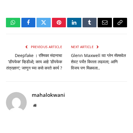
WhatsApp
Facebook
Twitter
Pinterest
LinkedIn
Tumblr
Email
Copy
Link
PREVIOUS ARTICLE
NEXT ARTICLE
Deepfake । रश्मिका मंदानाचा
Glenn Maxwell व्वा ग्लेन मॅक्सवेल
‘डीपफेक’ व्हिडीओ; काय आहे ‘डीपफेक
शेवट पर्यंत किल्ला लढवला; आणि
तंत्रज्ञान’; जाणून घ्या कसे करते कार्य ?
विजय पण मिळवला..
mahalokwani
Website