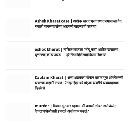
Ashok Kharat case | अशोक खरात प्रकरणात तपासाला वेग;
रुपाली चाकणकरांच्या अडचणी वाढण्याची शक्यता
ashok kharat | नाशिक हादरलं! ‘भोंदू बाबा’ अशोक खरातचा
घृणास्पद कांड उघड — प्रेग्नेंट महिलेलाही केला शिकार!
Captain Kharat | असा अडकला कॅप्टन खरात गुप्त ऑपरेशनची
थरारक कहाणी उघड ; पेनड्राईव्हमध्ये मोठ्या व्यक्तीचे धक्कादायक
व्हिडीओ
murder | विशाल भुतकर म्हणाला मी बायको सोबत असे केले;
ऐकताच पोलीसही हादरले असं काय घडलं?