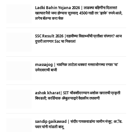
Ladki Bahin Yojana 2026 | लाडक्या बहिणींना दिलासा!
खात्यात पैसे जमा होण्यास सुरुवात; 4500 नाही तर ‘इतके’ रुपये आले,
लगेच बॅलन्स करा चेक
SSC Result 2026 |दहावीच्या विद्यार्थ्यांची प्रतीक्षा संपणार? आज
दुपारी लागणार Ssc चा निकाल!
massajog | भावनिक लाटेला धक्का! मस्साजोगच्या रणात ‘या’
उमेदवाराची बाजी
ashok kharat| SIT चौकशीदरम्यान अशोक खरातची प्रकृती
बिघडली; कार्डियाक ॲम्बुलन्सद्वारे वैद्यकीय तपासणी
sandip gaikawad | संदीप गायकवाडांना जामीन मंजूर; अॅड.
पवार यांनी मांडली बाजू