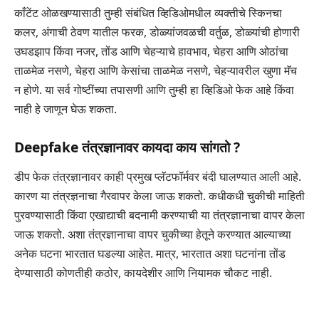
काँटेंट ओळखण्यासाठी तुम्ही संबंधित व्हिडिओमधील व्यक्तीचे स्किनचा
कलर, अंगाची ठेवण यातील फरक, डोळ्यांजवळची वर्तुळ, डोळ्यांची होणारी
उघडझाप किंवा नजर, तोंड आणि चेहऱ्याचे हावभाव, चेहरा आणि ओठांचा
ताळमेळ नसणे, चेहरा आणि केसांचा ताळमेळ नसणे, चेहऱ्यावरील खुणा मॅच
न होणे. या सर्व गोष्टींच्या तपासणी आणि तुम्ही हा व्हिडिओ फेक आहे किंवा
नाही हे जाणून घेऊ शकता.
Deepfake
तंत्रज्ञानावर कायदा काय सांगतो ?
डीप फेक तंत्रज्ञानावर काही प्रमुख प्लॅटफॉर्मवर बंदी घालण्यात आली आहे.
कारण या तंत्रज्ञनाचा गैरवापर केला जाऊ शकतो. कधीकधी चुकीची माहिती
पुरवण्यासाठी किंवा एखाद्याची बदनामी करण्याची या तंत्रज्ञानाचा वापर केला
जाऊ शकतो. अशा तंत्रज्ञानाचा वापर चुकीच्या हेतूने करण्यात आल्याच्या
अनेक घटना भारतात घडल्या आहेत. मात्र, भारतात अशा घटनांना तोंड
देण्यासाठी कोणतीही कठोर, कायदेशीर आणि नियामक चौकट नाही.