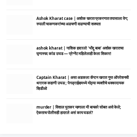
Ashok Kharat case | अशोक खरात प्रकरणात तपासाला वेग;
रुपाली चाकणकरांच्या अडचणी वाढण्याची शक्यता
ashok kharat | नाशिक हादरलं! ‘भोंदू बाबा’ अशोक खरातचा
घृणास्पद कांड उघड — प्रेग्नेंट महिलेलाही केला शिकार!
Captain Kharat | असा अडकला कॅप्टन खरात गुप्त ऑपरेशनची
थरारक कहाणी उघड ; पेनड्राईव्हमध्ये मोठ्या व्यक्तीचे धक्कादायक
व्हिडीओ
murder | विशाल भुतकर म्हणाला मी बायको सोबत असे केले;
ऐकताच पोलीसही हादरले असं काय घडलं?