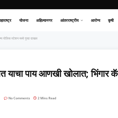
हाराष्ट्र
योजना
अहिल्यानगर
आंतरराष्ट्रीय
आरोग्य
कृषी
 पोलिस स्टेशन मध्ये गुन्हा दाखल
 याचा पाय आणखी खोलात; भिंगार कॅम
No Comments
2 Mins Read