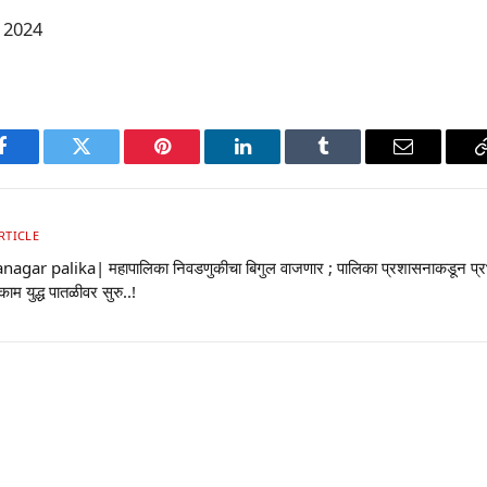
बर 2024
p
Facebook
Twitter
Pinterest
LinkedIn
Tumblr
Email
RTICLE
nagar palika| महापालिका निवडणुकीचा बिगुल वाजणार ; पालिका प्रशासनाकडून प्
काम युद्ध पातळीवर सुरु..!