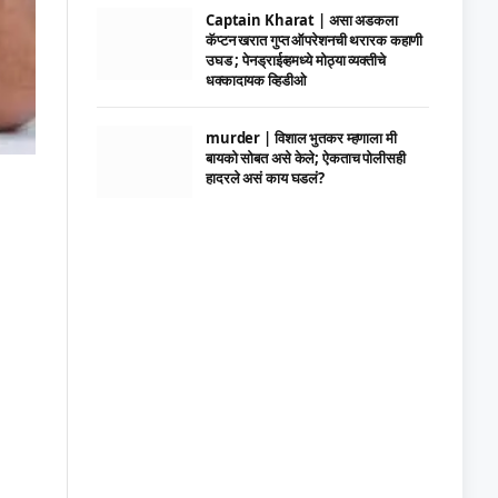
Captain Kharat | असा अडकला
कॅप्टन खरात गुप्त ऑपरेशनची थरारक कहाणी
उघड ; पेनड्राईव्हमध्ये मोठ्या व्यक्तीचे
धक्कादायक व्हिडीओ
murder | विशाल भुतकर म्हणाला मी
बायको सोबत असे केले; ऐकताच पोलीसही
हादरले असं काय घडलं?