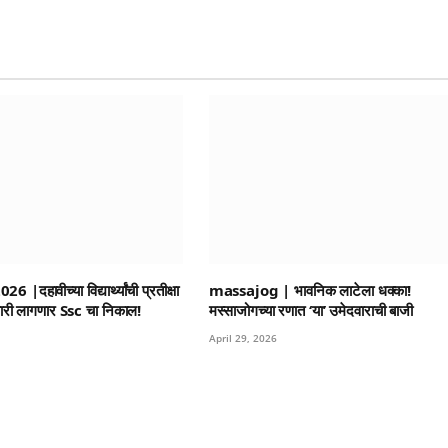
दहावीच्या विद्यार्थ्यांची प्रतीक्षा
massajog | भावनिक लाटेला धक्का!
ारी लागणार Ssc चा निकाल!
मस्साजोगच्या रणात ‘या’ उमेदवाराची बाजी
April 29, 2026