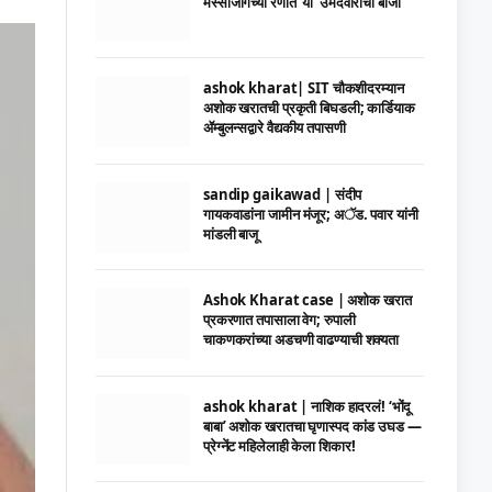
मस्साजोगच्या रणात ‘या’ उमेदवाराची बाजी
ashok kharat| SIT चौकशीदरम्यान
अशोक खरातची प्रकृती बिघडली; कार्डियाक
ॲम्बुलन्सद्वारे वैद्यकीय तपासणी
sandip gaikawad | संदीप
गायकवाडांना जामीन मंजूर; अॅड. पवार यांनी
मांडली बाजू
Ashok Kharat case | अशोक खरात
प्रकरणात तपासाला वेग; रुपाली
चाकणकरांच्या अडचणी वाढण्याची शक्यता
ashok kharat | नाशिक हादरलं! ‘भोंदू
बाबा’ अशोक खरातचा घृणास्पद कांड उघड —
प्रेग्नेंट महिलेलाही केला शिकार!