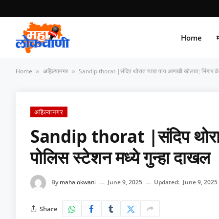
Home
म
Home
अहिल्यानगर
Sandip thorat |संदिप थोरात याचा पाय आणखी खोलात; भिंगार कॅम्प
»
»
अहिल्यानगर
Sandip thorat |संदिप थोरात
पोलिस स्टेशन मध्ये गुन्हा दाखल
By
mahalokwani
June 9, 2025
Updated:
June 9, 2025
Share