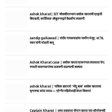
ashok kharat| SIT चौकशीदरम्यान अशोक खरातची प्रकृती
बिघडली; कार्डियाक ॲम्बुलन्सद्वारे वैद्यकीय तपासणी
sandip gaikawad | संदीप गायकवाडांना जामीन मंजूर; अॅड.
पवार यांनी मांडली बाजू
Ashok Kharat case | अशोक खरात प्रकरणात तपासाला वेग;
रुपाली चाकणकरांच्या अडचणी वाढण्याची शक्यता
ashok kharat | नाशिक हादरलं! ‘भोंदू बाबा’ अशोक खरातचा
घृणास्पद कांड उघड — प्रेग्नेंट महिलेलाही केला शिकार!
Captain Kharat | असा अडकला कॅप्टन खरात गुप्त ऑपरेशनची