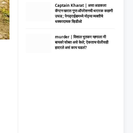
Captain Kharat | असा अडकला
कॅप्टन खरात गुप्त ऑपरेशनची थरारक कहाणी
उघड ; पेनड्राईव्हमध्ये मोठ्या व्यक्तीचे
धक्कादायक व्हिडीओ
murder | विशाल भुतकर म्हणाला मी
बायको सोबत असे केले; ऐकताच पोलीसही
हादरले असं काय घडलं?