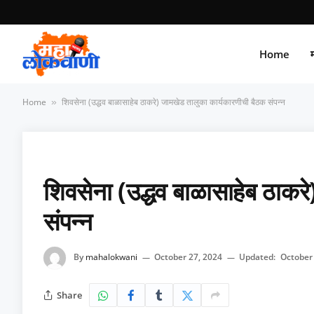
Home
म
Home
शिवसेना (उद्धव बाळासाहेब ठाकरे) जामखेड तालुका कार्यकारणीची बैठक संपन्न
»
शिवसेना (उद्धव बाळासाहेब ठाकर
संपन्न
By
mahalokwani
October 27, 2024
Updated:
October
Share