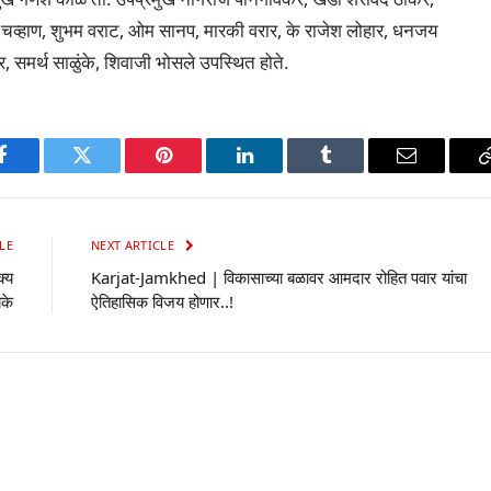
ंत चव्हाण, शुभम वराट, ओम सानप, मारकी वरार, के राजेश लोहार, धनजय
, समर्थ साळुंके, शिवाजी भोसले उपस्थित होते.
p
Facebook
Twitter
Pinterest
LinkedIn
Tumblr
Email
LE
NEXT ARTICLE
क्य
Karjat-Jamkhed | विकासाच्या बळावर आमदार रोहित पवार यांचा
बके
ऐतिहासिक विजय होणार..!