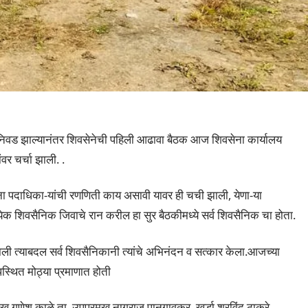
ी निवड झाल्यानंतर शिवसेनेची पहिली आढावा बैठक आज शिवसेना कार्यालय
ंवर चर्चा झाली. .
ेना पदाधिका-यांची रणणिती काय असावी यावर ही चची झाली, येणा-या
येक शिवसैनिक जिवाचे रान करील हा सुर बैठकीमध्ये सर्व शिवसैनिक चा होता.
झाली त्याबदल सर्व शिवसैनिकानी त्यांचे अभिनंदन व सत्कार केला.आजच्या
्थित मोठ्या प्रमाणात होती
मुख गणेश काळे ता. उपप्रमुख नागराज पानगावकर, खर्डा शरविंद ठाकरे,