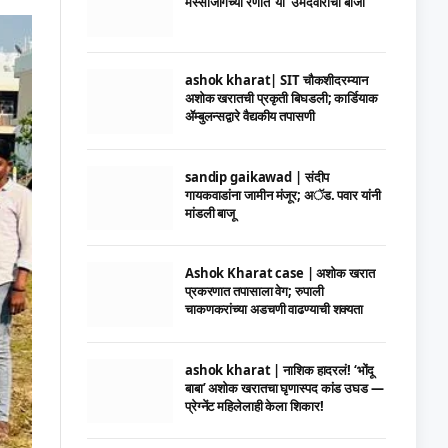
मस्साजोगच्या रणात ‘या’ उमेदवाराची बाजी
ashok kharat| SIT चौकशीदरम्यान
अशोक खरातची प्रकृती बिघडली; कार्डियाक
ॲम्बुलन्सद्वारे वैद्यकीय तपासणी
sandip gaikawad | संदीप
गायकवाडांना जामीन मंजूर; अॅड. पवार यांनी
मांडली बाजू
Ashok Kharat case | अशोक खरात
प्रकरणात तपासाला वेग; रुपाली
चाकणकरांच्या अडचणी वाढण्याची शक्यता
ashok kharat | नाशिक हादरलं! ‘भोंदू
बाबा’ अशोक खरातचा घृणास्पद कांड उघड —
प्रेग्नेंट महिलेलाही केला शिकार!