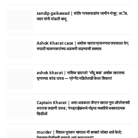
sandip gaikawad | संदीप गायकवाडांना जामीन मंजूर; अॅड.
पवार यांनी मांडली बाजू
Ashok Kharat case | अशोक खरात प्रकरणात तपासाला वेग;
रुपाली चाकणकरांच्या अडचणी वाढण्याची शक्यता
ashok kharat | नाशिक हादरलं! ‘भोंदू बाबा’ अशोक खरातचा
घृणास्पद कांड उघड — प्रेग्नेंट महिलेलाही केला शिकार!
Captain Kharat | असा अडकला कॅप्टन खरात गुप्त ऑपरेशनची
थरारक कहाणी उघड ; पेनड्राईव्हमध्ये मोठ्या व्यक्तीचे धक्कादायक
व्हिडीओ
murder | विशाल भुतकर म्हणाला मी बायको सोबत असे केले;
ऐकताच पोलीसही हादरले असं काय घडलं?