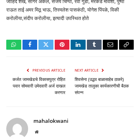
जाहिद शेख, सागर अर्कल, संजय चिप्पा, रवी गुडा, मरकड मावशी, पुष्पा
राऊत ताई अमर मिठू भाऊ, तिरमलेश पासकंठी, योगेश पिंपळे, विकी
करोलीया,संदीप करोलीया, इत्यादी उपस्थित होते
WhatsApp
Facebook
Twitter
Pinterest
LinkedIn
Tumblr
Email
Copy
Link
PREVIOUS ARTICLE
NEXT ARTICLE
कर्जत जामखेडचे विकासपुत्र रोहित
शिवसेना (उद्धव बाळासाहेब ठाकरे)
पवार सोमवारी उमेदवारी अर्ज दाखल
जामखेड तालुका कार्यकारणीची बैठक
करणार
संपन्न
mahalokwani
Website