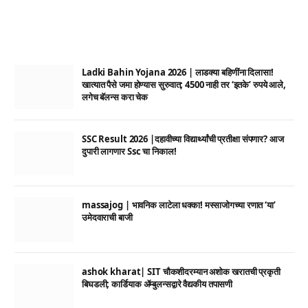
Ladki Bahin Yojana 2026 | लाडक्या बहिणींना दिलासा!
खात्यात पैसे जमा होण्यास सुरुवात; 4500 नाही तर ‘इतके’ रुपये आले,
लगेच बॅलन्स करा चेक
SSC Result 2026 |दहावीच्या विद्यार्थ्यांची प्रतीक्षा संपणार? आज
दुपारी लागणार Ssc चा निकाल!
massajog | भावनिक लाटेला धक्का! मस्साजोगच्या रणात ‘या’
उमेदवाराची बाजी
ashok kharat| SIT चौकशीदरम्यान अशोक खरातची प्रकृती
बिघडली; कार्डियाक ॲम्बुलन्सद्वारे वैद्यकीय तपासणी