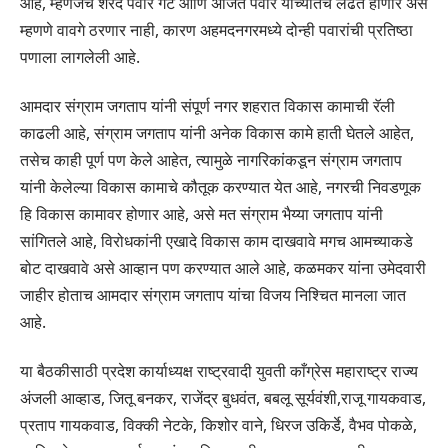
आहे, म्हणजेच शरद पवार गट आणि अजित पवार यांच्यातच लढत होणार असे
म्हणणे वावगे ठरणार नाही, कारण अहमदनगरमध्ये दोन्ही पवारांची प्रतिष्ठा
पणाला लागलेली आहे.
आमदार संग्राम जगताप यांनी संपूर्ण नगर शहरात विकास कामाची रॅली
काढली आहे, संग्राम जगताप यांनी अनेक विकास कामे हाती घेतले आहेत,
तसेच काही पूर्ण पण केले आहेत, त्यामुळे नागरिकांकडून संग्राम जगताप
यांनी केलेल्या विकास कामाचे कौतूक करण्यात येत आहे, नगरची निवडणूक
हि विकास कामावर होणार आहे, असे मत संग्राम भैय्या जगताप यांनी
सांगितले आहे, विरोधकांनी एखादे विकास काम दाखवावे मगच आमच्याकडे
बोट दाखवावे असे आव्हान पण करण्यात आले आहे, कळमकर यांना उमेदवारी
जाहीर होताच आमदार संग्राम जगताप यांचा विजय निश्चित मानला जात
आहे.
या बैठकीसाठी प्रदेश कार्याध्यक्ष राष्ट्रवादी युवती काँग्रेस महाराष्ट्र राज्य
अंजली आव्हाड, जितू बनकर, राजेंद्र बुधवंत, बबलू सूर्यवंशी,राजू गायकवाड,
प्रताप गायकवाड, विक्की नेटके, किशोर वाने, धिरज उकिर्डे, वैभव पोकळे,