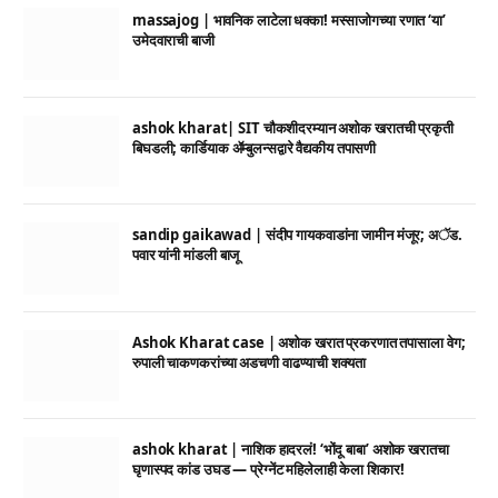
massajog | भावनिक लाटेला धक्का! मस्साजोगच्या रणात ‘या’
उमेदवाराची बाजी
ashok kharat| SIT चौकशीदरम्यान अशोक खरातची प्रकृती
बिघडली; कार्डियाक ॲम्बुलन्सद्वारे वैद्यकीय तपासणी
sandip gaikawad | संदीप गायकवाडांना जामीन मंजूर; अॅड.
पवार यांनी मांडली बाजू
Ashok Kharat case | अशोक खरात प्रकरणात तपासाला वेग;
रुपाली चाकणकरांच्या अडचणी वाढण्याची शक्यता
ashok kharat | नाशिक हादरलं! ‘भोंदू बाबा’ अशोक खरातचा
घृणास्पद कांड उघड — प्रेग्नेंट महिलेलाही केला शिकार!