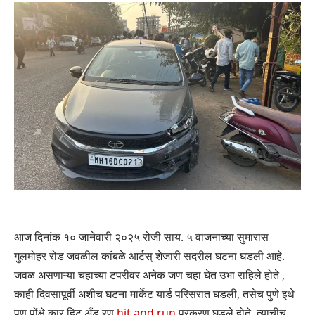
आज दिनांक १० जानेवारी २०२५ रोजी साय. ५ वाजनाच्या सुमारास
गुलमोहर रोड जवळील कांबळे आर्टस् शेजारी सदरील घटना घडली आहे.
जवळ असणाऱ्या चहाच्या टपरीवर अनेक जण चहा घेत उभा राहिले होते ,
काही दिवसापूर्वी अशीच घटना मार्केट यार्ड परिसरात घडली, तसेच पुणे इथे
पण पोंक्षे कार हिट अँड रण
hit and run
प्रकरण घडले होते, त्याचीच