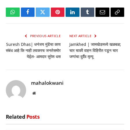
WhatsApp
Facebook
Twitter
Pinterest
LinkedIn
Tumblr
Email
Copy
Link
PREVIOUS ARTICLE
NEXT ARTICLE
Suresh Dhas| धनंजय मुंडेंचा काय
Jamkhed | जामखेडमध्ये खळबळ;
संबंध आहे कि नाही लवकरच जनतेसमोर
चार चाकी वाहन विहिरीत पडून चार
येईल- आमदार सुरेश धस
जणांचा दुर्दैव मृत्यू
mahalokwani
Website
Related
Posts