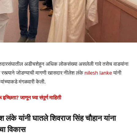
तदारसंघातील अडीचशेहून अधिक लोकसंख्या असलेली गावे तसेच वाडयांना
ा रस्त्याने जोडण्याची मागणी खासदार नीलेश लंके
nilesh lanke
यांनी
यांच्याकडे मंगळवारी केली.
्छिता? जाणून घ्या संपूर्ण माहिती
ंके यांनी घातले शिवराज सिंह चौहान यांना
रचा विकास