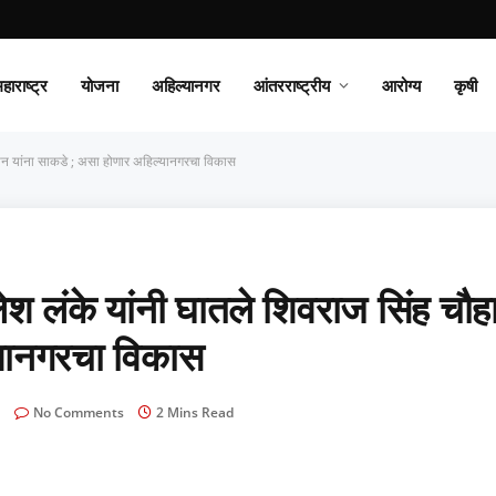
हाराष्ट्र
योजना
अहिल्यानगर
आंतरराष्ट्रीय
आरोग्य
कृषी
ान यांना साकडे ; असा होणार अहिल्यानगरचा विकास
लंके यांनी घातले शिवराज सिंह चौह
्यानगरचा विकास
No Comments
2 Mins Read