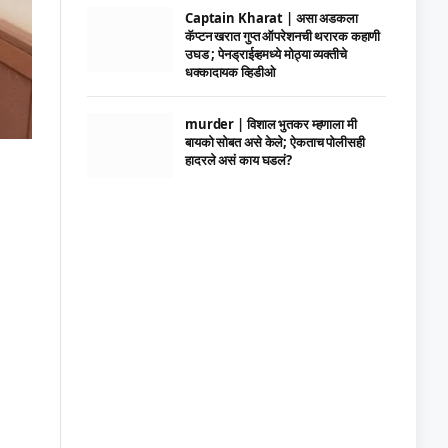
Captain Kharat | असा अडकला
कॅप्टन खरात गुप्त ऑपरेशनची थरारक कहाणी
उघड ; पेनड्राईव्हमध्ये मोठ्या व्यक्तीचे
धक्कादायक व्हिडीओ
murder | विशाल भुतकर म्हणाला मी
बायको सोबत असे केले; ऐकताच पोलीसही
हादरले असं काय घडलं?