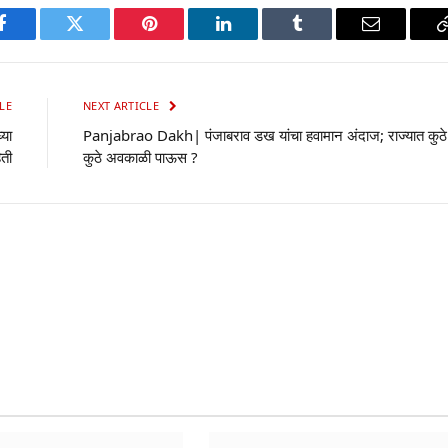
p
Facebook
Twitter
Pinterest
LinkedIn
Tumblr
Email
LE
NEXT ARTICLE
्या
Panjabrao Dakh| पंजाबराव डख यांचा हवामान अंदाज; राज्यात कुठे
िती
कुठे अवकाळी पाऊस ?