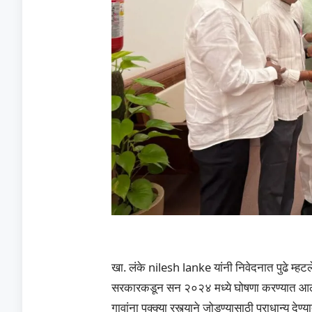
खा. लंके nilesh lanke यांनी निवेदनात पुढे म्हटले
सरकारकडून सन २०२४ मध्ये घोषणा करण्यात आली आ
गावांना पक्क्या रस्त्याने जोडण्यासाठी प्राधान्य देण