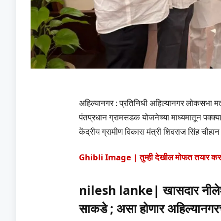
अहिल्यानगर : प्रतिनिधी अहिल्यानगर लोकसभा म
पंतप्रधान ग्रामसडक योजनेच्या माध्यमातून पक्क्य
केंद्रीय ग्रामीण विकास मंत्री शिवराज सिंह चौहान 
Ghibli Image | तुम्ही देखील मोफत तयार करू इच
nilesh lanke| खासदार नीलेश ल
साकडे ; असा होणार अहिल्यानग