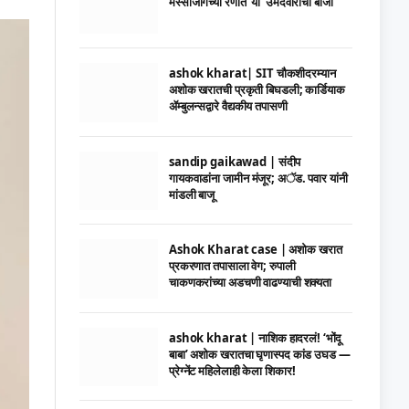
मस्साजोगच्या रणात ‘या’ उमेदवाराची बाजी
ashok kharat| SIT चौकशीदरम्यान
अशोक खरातची प्रकृती बिघडली; कार्डियाक
ॲम्बुलन्सद्वारे वैद्यकीय तपासणी
sandip gaikawad | संदीप
गायकवाडांना जामीन मंजूर; अॅड. पवार यांनी
मांडली बाजू
Ashok Kharat case | अशोक खरात
प्रकरणात तपासाला वेग; रुपाली
चाकणकरांच्या अडचणी वाढण्याची शक्यता
ashok kharat | नाशिक हादरलं! ‘भोंदू
बाबा’ अशोक खरातचा घृणास्पद कांड उघड —
प्रेग्नेंट महिलेलाही केला शिकार!